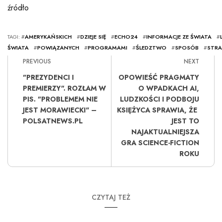
źródło
TAGI: #
AMERYKAŃSKICH
#
DZIEJE SIĘ
#
ECHO24
#
INFORMACJE ZE ŚWIATA
#
ŚWIATA
#
POWIĄZANYCH
#
PROGRAMAMI
#
ŚLEDZTWO
#
SPOSÓB
#
STRA
PREVIOUS
NEXT
"PREZYDENCI I
OPOWIEŚĆ PRAGMATY
PREMIERZY". ROZŁAM W
O WPADKACH AI,
PIS. "PROBLEMEM NIE
LUDZKOŚCI I PODBOJU
JEST MORAWIECKI" –
KSIĘŻYCA SPRAWIA, ŻE ​​
POLSATNEWS.PL
JEST TO
NAJAKTUALNIEJSZA
GRA SCIENCE-FICTION
ROKU
CZYTAJ TEŻ