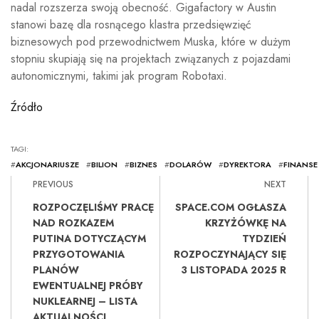
nadal rozszerza swoją obecność. Gigafactory w Austin
stanowi bazę dla rosnącego klastra przedsięwzięć
biznesowych pod przewodnictwem Muska, które w dużym
stopniu skupiają się na projektach związanych z pojazdami
autonomicznymi, takimi jak program Robotaxi.
Źródło
TAGI:
#
AKCJONARIUSZE
#
BILION
#
BIZNES
#
DOLARÓW
#
DYREKTORA
#
FINANSE
PREVIOUS
NEXT
ROZPOCZĘLIŚMY PRACĘ
SPACE.COM OGŁASZA
NAD ROZKAZEM
KRZYŻÓWKĘ NA
PUTINA DOTYCZĄCYM
TYDZIEŃ
PRZYGOTOWANIA
ROZPOCZYNAJĄCY SIĘ
PLANÓW
3 LISTOPADA 2025 R
EWENTUALNEJ PRÓBY
NUKLEARNEJ – LISTA
AKTUALNOŚCI