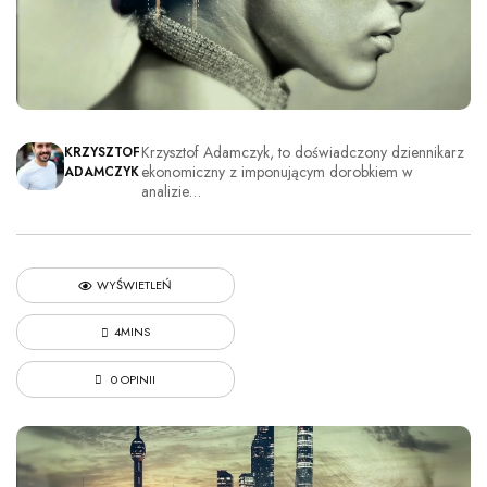
Krzysztof Adamczyk, to doświadczony dziennikarz
KRZYSZTOF
ekonomiczny z imponującym dorobkiem w
ADAMCZYK
analizie…
WYŚWIETLEŃ
4MINS
0 OPINII