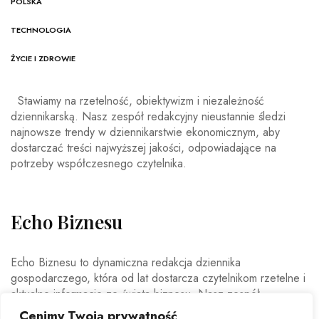
POLSKA
TECHNOLOGIA
ŻYCIE I ZDROWIE
Stawiamy na rzetelność, obiektywizm i niezależność
dziennikarską. Nasz zespół redakcyjny nieustannie śledzi
najnowsze trendy w dziennikarstwie ekonomicznym, aby
dostarczać treści najwyższej jakości, odpowiadające na
potrzeby współczesnego czytelnika.
Echo Biznesu
Echo Biznesu to dynamiczna redakcja dziennika
gospodarczego, która od lat dostarcza czytelnikom rzetelne i
aktualne informacje ze świata biznesu. Nasz zespół
doświadczonych dziennikarzy i ekspertów ekonomicznych
Cenimy Twoją prywatność