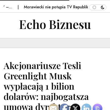
…
Morawiecki nie potępia TV Republika. "Spływa po mni
Echo Biznesu
Akcjonariusze Tesli
Greenlight Musk
wypłacają 1 bilion
dolarów: najbogatsza
umowa dyrektora