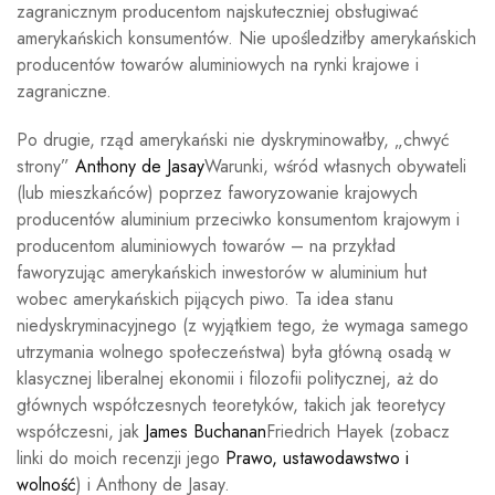
zagranicznym producentom najskuteczniej obsługiwać
amerykańskich konsumentów. Nie upośledziłby amerykańskich
producentów towarów aluminiowych na rynki krajowe i
zagraniczne.
Po drugie, rząd amerykański nie dyskryminowałby, „chwyć
strony”
Anthony de Jasay
Warunki, wśród własnych obywateli
(lub mieszkańców) poprzez faworyzowanie krajowych
producentów aluminium przeciwko konsumentom krajowym i
producentom aluminiowych towarów – na przykład
faworyzując amerykańskich inwestorów w aluminium hut
wobec amerykańskich pijących piwo. Ta idea stanu
niedyskryminacyjnego (z wyjątkiem tego, że wymaga samego
utrzymania wolnego społeczeństwa) była główną osadą w
klasycznej liberalnej ekonomii i filozofii politycznej, aż do
głównych współczesnych teoretyków, takich jak teoretycy
współczesni, jak
James Buchanan
Friedrich Hayek (zobacz
linki do moich recenzji jego
Prawo, ustawodawstwo i
wolność
) i Anthony de Jasay.