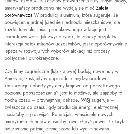
stanowi około 40% kosztów prowadzenia huty. Innymi słowy,
amerykańscy producenci nie wydają się mieć
Zaleta
porównawcza
W produkcji aluminium, która sugeruje, że
poświęcenie jednej (średniej) jednostki mieszkaniowej dla
każdej tony aluminium produkowanego w kraju jest
marnotrawstwem. Jak zwykle rynek, to znaczy bezpłatna
interakcja setek milionów uczestników, jest nieporównywalnie
lepsza w rozwoju tych wyborów alokacji niż procesy
polityczne i biurokratyczne.
Czy firmy zagraniczne (lub krajowe) budują nowe huty w
Ameryce, zastąpiłyby poprzednie międzynarodowe
konkurencje i obniżyłyby ceny krajowe od początkowego
poziomu pooszczędzania? Jest to możliwe, ale zajęłoby to
trochę czasu – przynajmniej dekadę,
WSJ
sugeruje –
zwłaszcza od czasu, gdy produkcja energii elektrycznej
musiałaby się rozwijać. Potencjalni właściciele nowych
amerykańskich hutów musieliby również być pewni, że taryfa
nie zostanie później zmniejszona lub wyeliminowana,