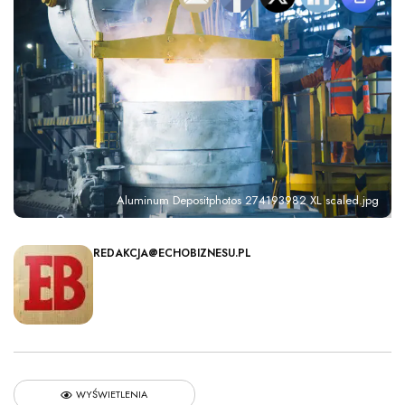
Aluminum Depositphotos 274193982 XL scaled.jpg
REDAKCJA@ECHOBIZNESU.PL
WYŚWIETLENIA