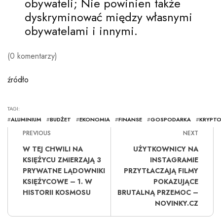
obywateli; Nie powinien także
dyskryminować między własnymi
obywatelami i innymi.
(0 komentarzy)
źródło
TAGI:
#
ALUMINIUM
#
BUDŻET
#
EKONOMIA
#
FINANSE
#
GOSPODARKA
#
KRYPT
PREVIOUS
NEXT
W TEJ CHWILI NA
UŻYTKOWNICY NA
KSIĘŻYCU ZMIERZAJĄ 3
INSTAGRAMIE
PRYWATNE LĄDOWNIKI
PRZYTŁACZAJĄ FILMY
KSIĘŻYCOWE – 1. W
POKAZUJĄCE
HISTORII KOSMOSU
BRUTALNĄ PRZEMOC –
NOVINKY.CZ