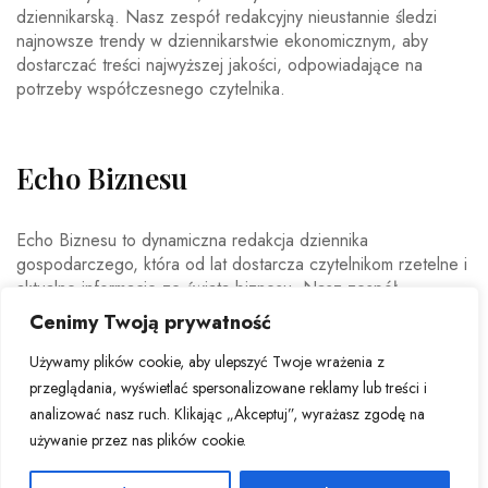
dziennikarską. Nasz zespół redakcyjny nieustannie śledzi
najnowsze trendy w dziennikarstwie ekonomicznym, aby
dostarczać treści najwyższej jakości, odpowiadające na
potrzeby współczesnego czytelnika.
Echo Biznesu
Echo Biznesu to dynamiczna redakcja dziennika
gospodarczego, która od lat dostarcza czytelnikom rzetelne i
aktualne informacje ze świata biznesu. Nasz zespół
doświadczonych dziennikarzy i ekspertów ekonomicznych
Cenimy Twoją prywatność
codziennie analizuje najważniejsze wydarzenia rynkowe,
trendy gospodarcze oraz decyzje mające wpływ na polską i
Używamy plików cookie, aby ulepszyć Twoje wrażenia z
światową ekonomię.
przeglądania, wyświetlać spersonalizowane reklamy lub treści i
analizować nasz ruch. Klikając „Akceptuj”, wyrażasz zgodę na
używanie przez nas plików cookie.