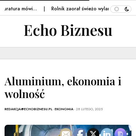
a mówi…
Rolnik zaorał świeżo wylany asfalt na drodze. 
Echo Biznesu
Aluminium, ekonomia i
wolność
REDAKCJA@ECHOBIZNESU.PL
-
EKONOMIA
- 28 LUTEGO, 2025