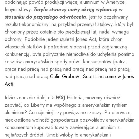
podcinając powód produkcji więcej aluminium w Ameryce.
Innymi słowy,
Taryfa stworzy nowy okręg wyborczy w
stosunku do przyszłego odwrócenia
. Jest to oczekiwany
rezultat ekonomiczny: na przykład przemysł stalowy, który był
chroniony przez ostatnie sto pięćdziesiąt lat, nadal wymaga
ochrony; Podobnie jeden stuletni Jones Act, która chroni
właścicieli statków (i pośrednie stoczni) przed zagraniczną
konkurencją, była politycznie niemożliwa do uchylenia pomimo
kosztów amerykańskich spedytorów i konsumentów (patrz
praca nad pracą nad pracą nad pracą nad pracą nad pracą
nad pracą nad pracą
Colin Grabow i Scott Lincicome w Jones
Act
).
Idzie znacznie dalej niż
WSJ
Historia, możemy również
zapytać, co Liberty ma wspólnego z amerykańskim rynkiem
aluminium? Co najmniej trzy powiązane rzeczy. Po pierwsze,
nieokreślona wolność gospodarcza pozwoliłaby amerykańskim
konsumentom kupować towary zawierające aluminium z
najtańszych źródeł. Umożliwiłoby to amerykańskim i