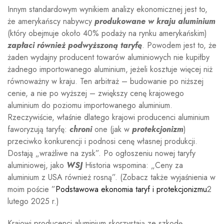
Innym standardowym wynikiem analizy ekonomicznej jest to,
że amerykańscy nabywcy
produkowane w kraju
aluminium
(który obejmuje około 40% podaży na rynku amerykańskim)
zapłaci również podwyższoną taryfę
. Powodem jest to, że
żaden wydajny producent towarów aluminiowych nie kupiłby
żadnego importowanego aluminium, jeżeli kosztuje więcej niż
równoważny w kraju. Ten arbitraż – budowanie po niższej
cenie, a nie po wyższej – zwiększy cenę krajowego
aluminium do poziomu importowanego aluminium.
Rzeczywiście, właśnie dlatego krajowi producenci aluminium
faworyzują taryfę:
chroni
one (jak w
protekcjonizm
)
przeciwko konkurencji i podnosi cenę własnej produkcji.
Dostają „wrażliwe na zysk”. Po ogłoszeniu nowej taryfy
aluminiowej, jako
WSJ
Historia wspomina: „Ceny za
aluminium z USA również rosną”. (Zobacz także wyjaśnienia w
moim poście ”
Podstawowa ekonomia taryf i protekcjonizmu
2
lutego 2025 r.)
Krajowi producenci aluminium skorzystają ze szkodę