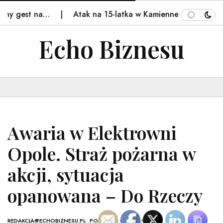
y gest na…
Atak na 15-latka w Kamiennej Górze. Policj
Echo Biznesu
Awaria w Elektrowni
Opole. Straż pożarna w
akcji, sytuacja
opanowana – Do Rzeczy
REDAKCJA@ECHOBIZNESU.PL
-
POLSKA
- 4 GRUDNIA, 2025