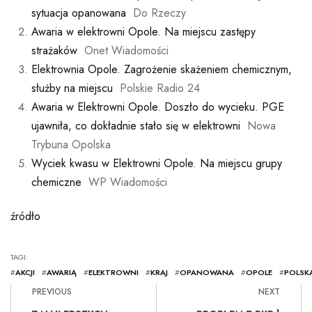
sytuacja opanowana
Do Rzeczy
Awaria w elektrowni Opole. Na miejscu zastępy
strażaków
Onet Wiadomości
Elektrownia Opole. Zagrożenie skażeniem chemicznym,
służby na miejscu
Polskie Radio 24
Awaria w Elektrowni Opole. Doszło do wycieku. PGE
ujawniła, co dokładnie stało się w elektrowni
Nowa
Trybuna Opolska
Wyciek kwasu w Elektrowni Opole. Na miejscu grupy
chemiczne
WP Wiadomości
źródło
TAGI:
#
AKCJI
#
AWARIĄ
#
ELEKTROWNI
#
KRAJ
#
OPANOWANA
#
OPOLE
#
POLSK
PREVIOUS
NEXT