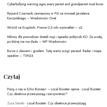
Cyberbullying warning signs every parent and grandparent must know
Ryszard Czarnecki zawieszony w PiS na wniosek Jarosława
Kaczyńskiego – Wiadomości Onet
Wrócili na Krupówki. Prawie 0,5 mln wyświetleń – o2
Miliony dla powodzian dostali mąż i sąsiedzi polityczki KO. Za wodę,
po której nie ma śladu – WP Wiadomości
Burze z ulewami i gradem. Tutaj warto wziąć parasol. Radar i mapa
opadów – TVN24
Czytaj
Piszą o nas w Echo Biznesu! – Local Booster opinie
-
Local Booster:
Czy obietnice przewyższają rzeczywistość?
Zuza Stański
-
Local Booster: Czy obietnice przewyższają