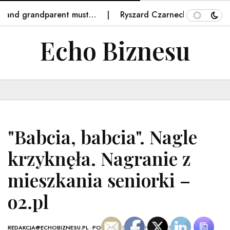
and grandparent must…
Ryszard Czarnecki zawieszony w 
Echo Biznesu
"Babcia, babcia". Nagle
krzyknęła. Nagranie z
mieszkania seniorki –
o2.pl
REDAKCJA@ECHOBIZNESU.PL
-
POLSKA
- 15 WRZEŚNIA, 2025