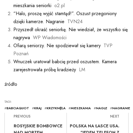
mieszkania seniorki
o2.pl
“Halo, proszę wyjść stamtąd!”. Oszust przegoniony
dzięki kamerze. Nagranie
TVN24
Przyszedł okraść seniorkę. Nie wiedział, że wszystko się
nagrywa
WP Wiadomości
Ofiarą seniorzy. Nie spodziewał się kamery
TVP
Poznań
Wnuczek uratował babcię przed oszustem. Kamera
zarejestrowała próbę kradzieży
LM
źródło
TAGI:
#
BABCIAQUOT
#
KRAJ
#
KRZYKNĘŁA
#
MIESZKANIA
#
NAGLE
#
NAGRANIE
PREVIOUS
NEXT
ROSYJSKIE BOMBOWCE
POLSKA NA ŁASCE USA.
NAD MORZEM
"JEDEN TELEFON Z