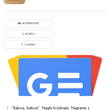
WYŚWIETLEŃ
34 SECS
0 OPINII
“Babcia, babcia”. Nagle krzyknęła. Nagranie z