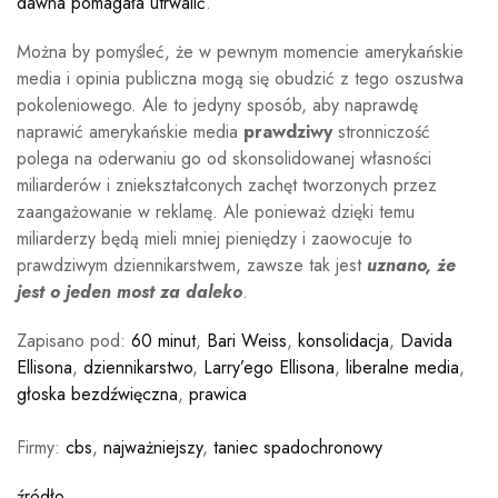
dawna pomagała utrwalić
.
Można by pomyśleć, że w pewnym momencie amerykańskie
media i opinia publiczna mogą się obudzić z tego oszustwa
pokoleniowego. Ale to jedyny sposób, aby naprawdę
naprawić amerykańskie media
prawdziwy
stronniczość
polega na oderwaniu go od skonsolidowanej własności
miliarderów i zniekształconych zachęt tworzonych przez
zaangażowanie w reklamę. Ale ponieważ dzięki temu
miliarderzy będą mieli mniej pieniędzy i zaowocuje to
prawdziwym dziennikarstwem, zawsze tak jest
uznano, że
jest o jeden most za daleko
.
Zapisano pod:
60 minut
,
Bari Weiss
,
konsolidacja
,
Davida
Ellisona
,
dziennikarstwo
,
Larry’ego Ellisona
,
liberalne media
,
głoska bezdźwięczna
,
prawica
Firmy:
cbs
,
najważniejszy
,
taniec spadochronowy
źródło