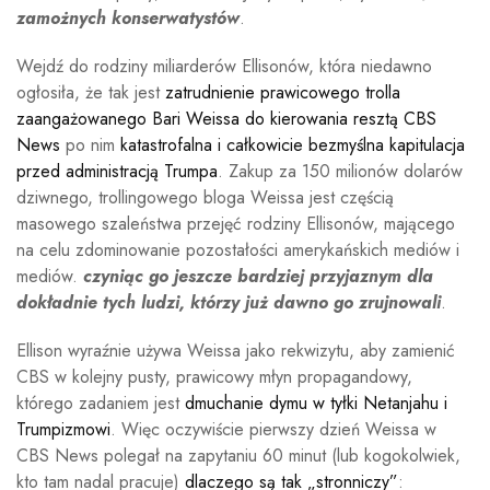
zamożnych konserwatystów
.
Wejdź do rodziny miliarderów Ellisonów, która niedawno
ogłosiła, że ​​tak jest
zatrudnienie prawicowego trolla
zaangażowanego Bari Weissa do kierowania resztą CBS
News
po nim
katastrofalna i całkowicie bezmyślna kapitulacja
przed administracją Trumpa
. Zakup za 150 milionów dolarów
dziwnego, trollingowego bloga Weissa jest częścią
masowego szaleństwa przejęć rodziny Ellisonów, mającego
na celu zdominowanie pozostałości amerykańskich mediów i
mediów.
czyniąc go jeszcze bardziej przyjaznym dla
dokładnie tych ludzi, którzy już dawno go zrujnowali
.
Ellison wyraźnie używa Weissa jako rekwizytu, aby zamienić
CBS w kolejny pusty, prawicowy młyn propagandowy,
którego zadaniem jest
dmuchanie dymu w tyłki Netanjahu i
Trumpizmowi
. Więc oczywiście pierwszy dzień Weissa w
CBS News polegał na zapytaniu 60 minut (lub kogokolwiek,
kto tam nadal pracuje)
dlaczego są tak „stronniczy”
: