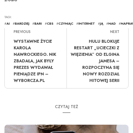
TAGI:
#
AI
#
BARDZIEJ
#
BARI
#
CBS
#
CZYNIĄC
#
INTERNET
#
JĄ
#
NAD
#
NAPRA
PREVIOUS
NEXT
WYSTAWNE ŻYCIE
HULU BLOKUJE
KAROLA
RESTART „UCIECZKI Z
NAWROCKIEGO. NIK
WIĘZIENIA” OD ELGINA
ZBADAŁA, JAK BYŁY
JAMESA –
PREZES WYDAWAŁ
ROZPOCZYNA SIĘ
PIENIĄDZE IPN –
NOWY ROZDZIAŁ
WYBORCZA.PL
HITOWEJ SERII
CZYTAJ TEŻ