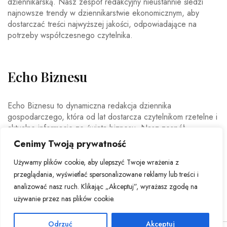
dziennikarską. Nasz zespół redakcyjny nieustannie śledzi
najnowsze trendy w dziennikarstwie ekonomicznym, aby
dostarczać treści najwyższej jakości, odpowiadające na
potrzeby współczesnego czytelnika.
Echo Biznesu
Echo Biznesu to dynamiczna redakcja dziennika
gospodarczego, która od lat dostarcza czytelnikom rzetelne i
aktualne informacje ze świata biznesu. Nasz zespół
doświadczonych dziennikarzy i ekspertów ekonomicznych
Cenimy Twoją prywatność
codziennie analizuje najważniejsze wydarzenia rynkowe,
trendy gospodarcze oraz decyzje mające wpływ na polską i
Używamy plików cookie, aby ulepszyć Twoje wrażenia z
światową ekonomię.
przeglądania, wyświetlać spersonalizowane reklamy lub treści i
analizować nasz ruch. Klikając „Akceptuj”, wyrażasz zgodę na
używanie przez nas plików cookie.
Odrzuć
Akceptuj