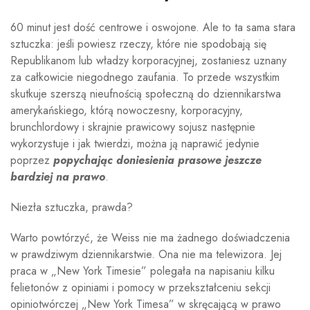
60 minut jest dość centrowe i oswojone. Ale to ta sama stara
sztuczka: jeśli powiesz rzeczy, które nie spodobają się
Republikanom lub władzy korporacyjnej, zostaniesz uznany
za całkowicie niegodnego zaufania. To przede wszystkim
skutkuje szerszą nieufnością społeczną do dziennikarstwa
amerykańskiego, którą nowoczesny, korporacyjny,
brunchlordowy i skrajnie prawicowy sojusz następnie
wykorzystuje i jak twierdzi, można ją naprawić jedynie
poprzez
popychając doniesienia prasowe jeszcze
bardziej na prawo
.
Niezła sztuczka, prawda?
Warto powtórzyć, że Weiss nie ma żadnego doświadczenia
w prawdziwym dziennikarstwie. Ona nie ma telewizora. Jej
praca w „New York Timesie” polegała na napisaniu kilku
felietonów z opiniami i pomocy w przekształceniu sekcji
opiniotwórczej „New York Timesa” w skręcającą w prawo