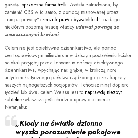
gazetę.
sprzeczna farma trolli
. Została zatrudniona, by
zamienić CBS w to samo, z pomocą mianowanej przez
Trumpa prawicy”.
rzecznik praw obywatelskich
” nadając
niektórym pozorną fasadę władzy
udawał powagę ze
zmarszczonymi brwiami
.
Celem nie jest obiektywne dziennikarstwo, ale pomoc
centroprawicowym miliarderom w dalszym postawieniu kciuka
na skali przyjętej przez konsensus definicji obiektywnego
dziennikarstwa, wpychając nas głębiej w króliczą norę
antydemokratycznego państwa rządzonego przez kaprysy
naszych najbogatszych socjopatów. I chociaż minął dopiero
tydzień lub dwa, celem Weissa jest to
naprawdę niezbyt
subtelne
zwłaszcza jeśli chodzi o uprawomocnienie
Netanjahu:
„Kiedy na światło dzienne
wyszło porozumienie pokojowe