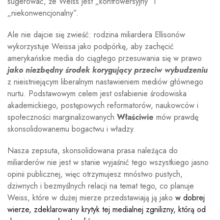
sugerować, że Weiss jest „kontrowersyjny” i
„niekonwencjonalny”.
Ale nie dajcie się zwieść: rodzina miliardera Ellisonów
wykorzystuje Weissa jako podpórkę, aby zachęcić
amerykańskie media do ciągłego przesuwania się w prawo
jako niezbędny środek korygujący przeciw wybudzeniu
z nieistniejącym liberalnym nastawieniem mediów głównego
nurtu. Podstawowym celem jest osłabienie środowiska
akademickiego, postępowych reformatorów, naukowców i
społeczności marginalizowanych
Właściwie
mów prawdę
skonsolidowanemu bogactwu i władzy.
Nasza zepsuta, skonsolidowana prasa należąca do
miliarderów nie jest w stanie wyjaśnić tego wszystkiego jasno
opinii publicznej, więc otrzymujesz mnóstwo pustych,
dziwnych i bezmyślnych relacji na temat tego, co planuje
Weiss, które w dużej mierze przedstawiają ją jako
w dobrej
wierze, zdeklarowany krytyk tej medialnej zgnilizny, którą od