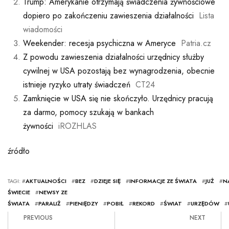
Trump: Amerykanie otrzymają świadczenia żywnościowe
dopiero po zakończeniu zawieszenia działalności
Lista
wiadomości
Weekender: recesja psychiczna w Ameryce
Patria.cz
Z powodu zawieszenia działalności urzędnicy służby
cywilnej w USA pozostają bez wynagrodzenia, obecnie
istnieje ryzyko utraty świadczeń
CT24
Zamknięcie w USA się nie skończyło. Urzędnicy pracują
za darmo, pomocy szukają w bankach
żywności
iROZHLAS
źródło
TAGI: #
AKTUALNOŚCI
#
BEZ
#
DZIEJE SIĘ
#
INFORMACJE ZE ŚWIATA
#
JUŻ
#
N
ŚWIECIE
#
NEWSY ZE
ŚWIATA
#
PARALIŻ
#
PIENIĘDZY
#
POBIŁ
#
REKORD
#
ŚWIAT
#
URZĘDÓW
#
PREVIOUS
NEXT