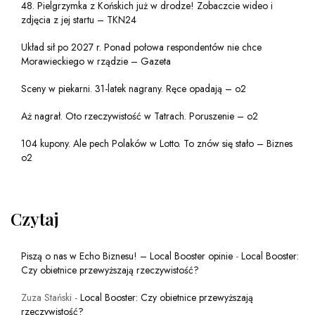
48. Pielgrzymka z Końskich już w drodze! Zobaczcie wideo i
zdjęcia z jej startu – TKN24
Układ sił po 2027 r. Ponad połowa respondentów nie chce
Morawieckiego w rządzie – Gazeta
Sceny w piekarni. 31-latek nagrany. Ręce opadają – o2
Aż nagrał. Oto rzeczywistość w Tatrach. Poruszenie – o2
104 kupony. Ale pech Polaków w Lotto. To znów się stało – Biznes
o2
Czytaj
Piszą o nas w Echo Biznesu! – Local Booster opinie
-
Local Booster:
Czy obietnice przewyższają rzeczywistość?
Zuza Stański
-
Local Booster: Czy obietnice przewyższają
rzeczywistość?