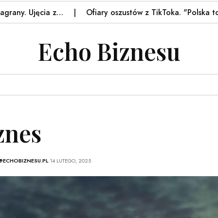
. Ujęcia z…
Ofiary oszustów z TikToka. "Polska to raj"
Echo Biznesu
znes
@ECHOBIZNESU.PL
14 LUTEGO, 2025