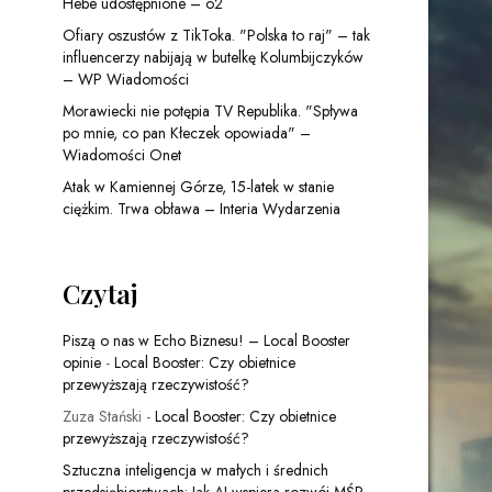
Hebe udostępnione – o2
Ofiary oszustów z TikToka. "Polska to raj" – tak
influencerzy nabijają w butelkę Kolumbijczyków
– WP Wiadomości
Morawiecki nie potępia TV Republika. "Spływa
po mnie, co pan Kłeczek opowiada" –
Wiadomości Onet
Atak w Kamiennej Górze, 15-latek w stanie
ciężkim. Trwa obława – Interia Wydarzenia
Czytaj
Piszą o nas w Echo Biznesu! – Local Booster
opinie
-
Local Booster: Czy obietnice
przewyższają rzeczywistość?
Zuza Stański
-
Local Booster: Czy obietnice
przewyższają rzeczywistość?
Sztuczna inteligencja w małych i średnich