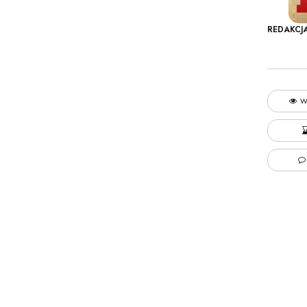
REDAKCJ
W