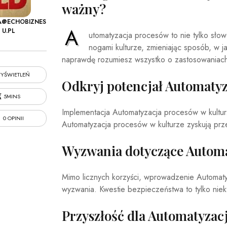
ważny?
A@ECHOBIZNES
A
U.PL
utomatyzacja procesów to nie tylko słow
nogami kulturze, zmieniając sposób, w j
naprawdę rozumiesz wszystko o zastosowaniach
YŚWIETLEŃ
Odkryj potencjał Automatyz
5MINS
Implementacja Automatyzacja procesów w kultur
0 OPINII
Automatyzacja procesów w kulturze zyskują pr
Wyzwania dotyczące Automa
Mimo licznych korzyści, wprowadzenie Automat
wyzwania. Kwestie bezpieczeństwa to tylko niek
Przyszłość dla Automatyzac