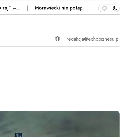
 –…
Morawiecki nie potępia TV Republika. "Spływa po m
redakcja@echobiznesu.pl