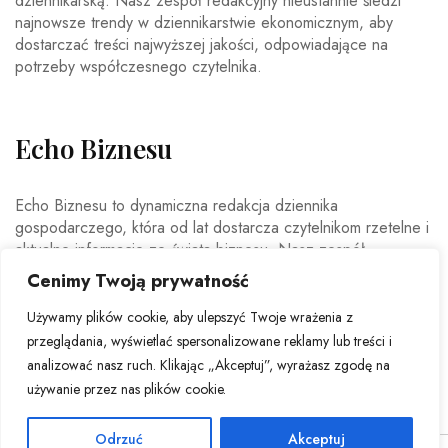
dziennikarską. Nasz zespół redakcyjny nieustannie śledzi
najnowsze trendy w dziennikarstwie ekonomicznym, aby
dostarczać treści najwyższej jakości, odpowiadające na
potrzeby współczesnego czytelnika.
Echo Biznesu
Echo Biznesu to dynamiczna redakcja dziennika
gospodarczego, która od lat dostarcza czytelnikom rzetelne i
aktualne informacje ze świata biznesu. Nasz zespół
doświadczonych dziennikarzy i ekspertów ekonomicznych
Cenimy Twoją prywatność
codziennie analizuje najważniejsze wydarzenia rynkowe,
trendy gospodarcze oraz decyzje mające wpływ na polską i
Używamy plików cookie, aby ulepszyć Twoje wrażenia z
światową ekonomię.
przeglądania, wyświetlać spersonalizowane reklamy lub treści i
analizować nasz ruch. Klikając „Akceptuj”, wyrażasz zgodę na
używanie przez nas plików cookie.
Odrzuć
Akceptuj
© Copyright 2026 - Echo Biznesu . All Rights Reserved