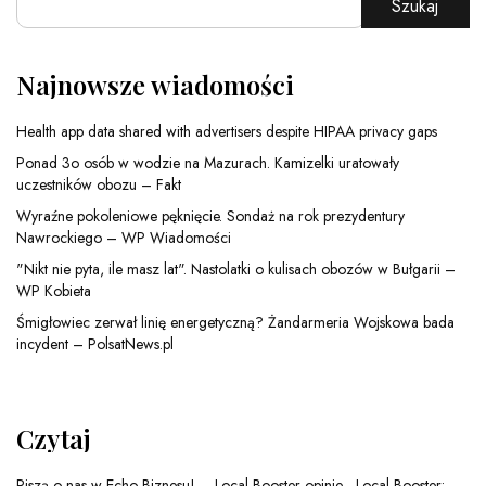
Szukaj
Najnowsze wiadomości
Health app data shared with advertisers despite HIPAA privacy gaps
Ponad 3o osób w wodzie na Mazurach. Kamizelki uratowały
uczestników obozu – Fakt
Wyraźne pokoleniowe pęknięcie. Sondaż na rok prezydentury
Nawrockiego – WP Wiadomości
"Nikt nie pyta, ile masz lat". Nastolatki o kulisach obozów w Bułgarii –
WP Kobieta
Śmigłowiec zerwał linię energetyczną? Żandarmeria Wojskowa bada
incydent – PolsatNews.pl
Czytaj
Piszą o nas w Echo Biznesu! – Local Booster opinie
-
Local Booster: