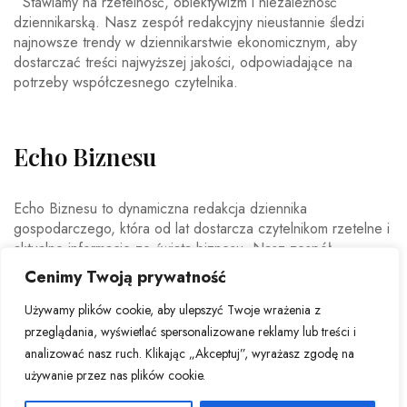
Stawiamy na rzetelność, obiektywizm i niezależność
dziennikarską. Nasz zespół redakcyjny nieustannie śledzi
najnowsze trendy w dziennikarstwie ekonomicznym, aby
dostarczać treści najwyższej jakości, odpowiadające na
potrzeby współczesnego czytelnika.
Echo Biznesu
Echo Biznesu to dynamiczna redakcja dziennika
gospodarczego, która od lat dostarcza czytelnikom rzetelne i
aktualne informacje ze świata biznesu. Nasz zespół
doświadczonych dziennikarzy i ekspertów ekonomicznych
Cenimy Twoją prywatność
codziennie analizuje najważniejsze wydarzenia rynkowe,
trendy gospodarcze oraz decyzje mające wpływ na polską i
Używamy plików cookie, aby ulepszyć Twoje wrażenia z
światową ekonomię.
przeglądania, wyświetlać spersonalizowane reklamy lub treści i
analizować nasz ruch. Klikając „Akceptuj”, wyrażasz zgodę na
używanie przez nas plików cookie.