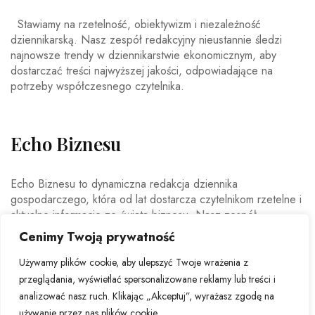
Stawiamy na rzetelność, obiektywizm i niezależność
dziennikarską. Nasz zespół redakcyjny nieustannie śledzi
najnowsze trendy w dziennikarstwie ekonomicznym, aby
dostarczać treści najwyższej jakości, odpowiadające na
potrzeby współczesnego czytelnika.
Echo Biznesu
Echo Biznesu to dynamiczna redakcja dziennika
gospodarczego, która od lat dostarcza czytelnikom rzetelne i
aktualne informacje ze świata biznesu. Nasz zespół
doświadczonych dziennikarzy i ekspertów ekonomicznych
Cenimy Twoją prywatność
codziennie analizuje najważniejsze wydarzenia rynkowe,
trendy gospodarcze oraz decyzje mające wpływ na polską i
Używamy plików cookie, aby ulepszyć Twoje wrażenia z
światową ekonomię.
przeglądania, wyświetlać spersonalizowane reklamy lub treści i
analizować nasz ruch. Klikając „Akceptuj”, wyrażasz zgodę na
używanie przez nas plików cookie.