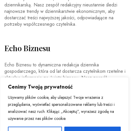
dziennikarską. Nasz zespół redakcyjny nieustannie śledzi
najnowsze trendy w dziennikarstwie ekonomicznym, aby
dostarczać treści najwyższej jakości, odpowiadające na
potrzeby współczesnego czytelnika.
Echo Biznesu
Echo Biznesu to dynamiczna redakcja dziennika
gospodarczego, która od lat dostarcza czytelnikom rzetelne i
aktualne informacje ze świata biznesu. Nasz zespół
doświadczonych dziennikarzy i ekspertów ekonomicznych
Cenimy Twoją prywatność
codziennie analizuje najważniejsze wydarzenia rynkowe,
trendy gospodarcze oraz decyzje mające wpływ na polską i
Używamy plików cookie, aby ulepszyć Twoje wrażenia z
światową ekonomię.
przeglądania, wyświetlać spersonalizowane reklamy lub treści i
analizować nasz ruch. Klikając „Akceptuj”, wyrażasz zgodę na
używanie przez nas plików cookie.