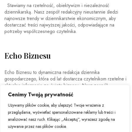
Stawiamy na rzetelność, obiektywizm i niezależność
dziennikarską. Nasz zespół redakcyjny nieustannie śledzi
najnowsze trendy w dziennikarstwie ekonomicznym, aby
dostarczać treści najwyższej jakości, odpowiadające na
potrzeby współczesnego czytelnika.
Echo Biznesu
Echo Biznesu to dynamiczna redakcja dziennika
gospodarczego, która od lat dostarcza czytelnikom rzetelne i
aktualne informacje ze świata biznesu. Nasz zespół
doświadczonych dziennikarzy i ekspertów ekonomicznych
Cenimy Twoją prywatność
codziennie analizuje najważniejsze wydarzenia rynkowe,
trendy gospodarcze oraz decyzje mające wpływ na polską i
Używamy plików cookie, aby ulepszyć Twoje wrażenia z
światową ekonomię.
przeglądania, wyświetlać spersonalizowane reklamy lub treści i
analizować nasz ruch. Klikając „Akceptuj”, wyrażasz zgodę na
używanie przez nas plików cookie.