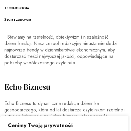
TECHNOLOGIA
ŻYCIE I ZDROWIE
Stawiamy na rzetelność, obiektywizm i niezależność
dziennikarską. Nasz zespół redakcyjny nieustannie śledzi
najnowsze trendy w dziennikarstwie ekonomicznym, aby
dostarczać treści najwyższej jakości, odpowiadające na
potrzeby współczesnego czytelnika.
Echo Biznesu
Echo Biznesu to dynamiczna redakcja dziennika
gospodarczego, która od lat dostarcza czytelnikom rzetelne i
aktualne informacje ze świata biznesu. Nasz zespół
doświadczonych dziennikarzy i ekspertów ekonomicznych
Cenimy Twoją prywatność
codziennie analizuje najważniejsze wydarzenia rynkowe,