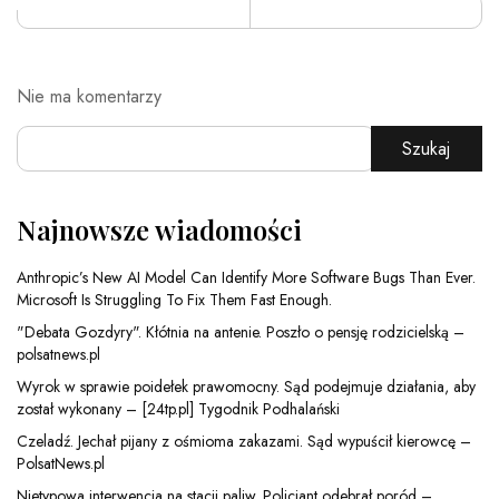
Nie ma komentarzy
Szukaj
Najnowsze wiadomości
Anthropic’s New AI Model Can Identify More Software Bugs Than Ever.
Microsoft Is Struggling To Fix Them Fast Enough.
"Debata Gozdyry". Kłótnia na antenie. Poszło o pensję rodzicielską –
polsatnews.pl
Wyrok w sprawie poidełek prawomocny. Sąd podejmuje działania, aby
został wykonany – [24tp.pl] Tygodnik Podhalański
Czeladź. Jechał pijany z ośmioma zakazami. Sąd wypuścił kierowcę –
PolsatNews.pl
Nietypowa interwencja na stacji paliw. Policjant odebrał poród –