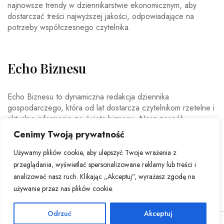
najnowsze trendy w dziennikarstwie ekonomicznym, aby
dostarczać treści najwyższej jakości, odpowiadające na
potrzeby współczesnego czytelnika.
Echo Biznesu
Echo Biznesu to dynamiczna redakcja dziennika
gospodarczego, która od lat dostarcza czytelnikom rzetelne i
aktualne informacje ze świata biznesu. Nasz zespół
doświadczonych dziennikarzy i ekspertów ekonomicznych
Cenimy Twoją prywatność
codziennie analizuje najważniejsze wydarzenia rynkowe,
trendy gospodarcze oraz decyzje mające wpływ na polską i
Używamy plików cookie, aby ulepszyć Twoje wrażenia z
światową ekonomię.
przeglądania, wyświetlać spersonalizowane reklamy lub treści i
analizować nasz ruch. Klikając „Akceptuj”, wyrażasz zgodę na
używanie przez nas plików cookie.
Odrzuć
Akceptuj
© Copyright 2026 - Echo Biznesu . All Rights Reserved