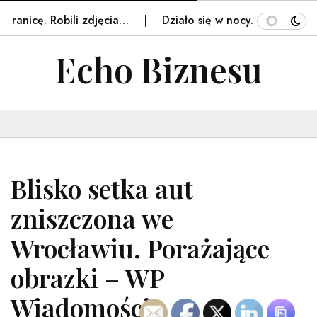
anicę. Robili zdjęcia…
Działo się w nocy. Gwałtowne zj
Echo Biznesu
Blisko setka aut
zniszczona we
Wrocławiu. Porażające
obrazki – WP
Wiadomości