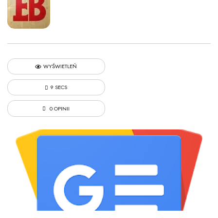
WYŚWIETLEŃ
9 SECS
0 OPINII