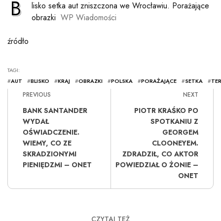
B
lisko setka aut zniszczona we Wrocławiu. Porażające
obrazki
WP Wiadomości
źródło
TAGI:
#
AUT
#
BLISKO
#
KRAJ
#
OBRAZKI
#
POLSKA
#
PORAŻAJĄCE
#
SETKA
#
TE
PREVIOUS
NEXT
BANK SANTANDER
PIOTR KRAŚKO PO
WYDAŁ
SPOTKANIU Z
OŚWIADCZENIE.
GEORGEM
WIEMY, CO ZE
CLOONEYEM.
SKRADZIONYMI
ZDRADZIŁ, CO AKTOR
PIENIĘDZMI – ONET
POWIEDZIAŁ O ŻONIE –
ONET
CZYTAJ TEŻ