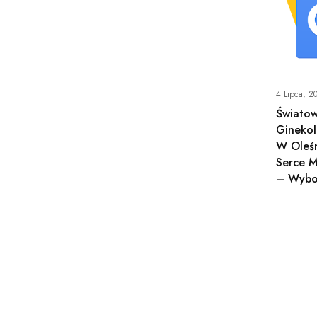
4 Lipca, 2
Światow
Gineko
W Oleśn
Serce M
– Wybor