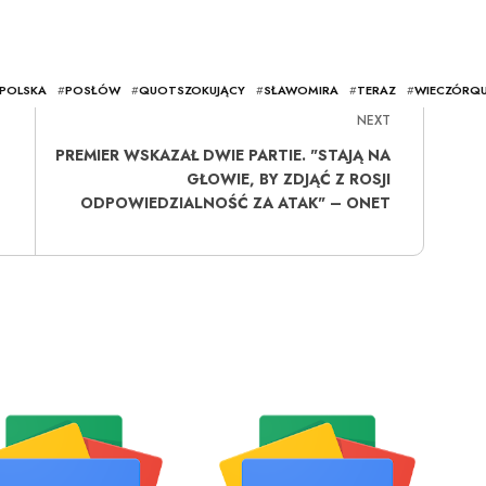
POLSKA
#
POSŁÓW
#
QUOTSZOKUJĄCY
#
SŁAWOMIRA
#
TERAZ
#
WIECZÓRQ
NEXT
PREMIER WSKAZAŁ DWIE PARTIE. "STAJĄ NA
GŁOWIE, BY ZDJĄĆ Z ROSJI
–
ODPOWIEDZIALNOŚĆ ZA ATAK" – ONET