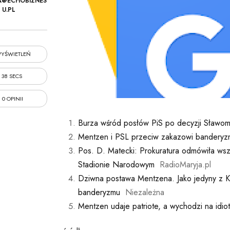
A@ECHOBIZNES
U.PL
YŚWIETLEŃ
38 SECS
0 OPINII
Burza wśród posłów PiS po decyzji Sławom
Mentzen i PSL przeciw zakazowi banderyz
Pos. D. Matecki: Prokuratura odmówiła w
Stadionie Narodowym
RadioMaryja.pl
Dziwna postawa Mentzena. Jako jedyny z Ko
banderyzmu
Niezależna
Mentzen udaje patriote, a wychodzi na idio