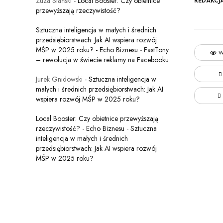
Zuza Stański
-
Local Booster: Czy obietnice
REDAKCJ
przewyższają rzeczywistość?
Sztuczna inteligencja w małych i średnich
przedsiębiorstwach: Jak AI wspiera rozwój
MŚP w 2025 roku? - Echo Biznesu
-
FastTony
W
– rewolucja w świecie reklamy na Facebooku
Jurek Gnidowski
-
Sztuczna inteligencja w
małych i średnich przedsiębiorstwach: Jak AI
wspiera rozwój MŚP w 2025 roku?
Local Booster: Czy obietnice przewyższają
rzeczywistość? - Echo Biznesu
-
Sztuczna
inteligencja w małych i średnich
przedsiębiorstwach: Jak AI wspiera rozwój
MŚP w 2025 roku?