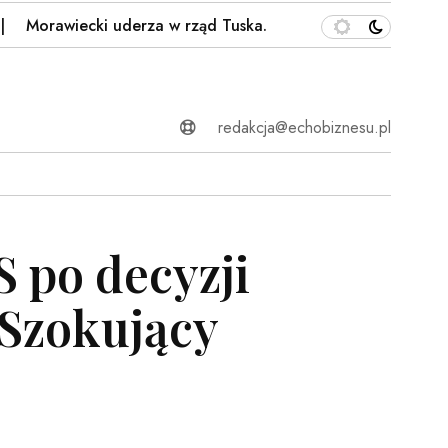
awiecki uderza w rząd Tuska. Wymowny gest na…
Atak
redakcja@echobiznesu.pl
 po decyzji
"Szokujący