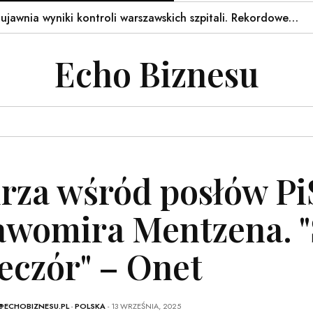
a wyniki kontroli warszawskich szpitali. Rekordowe…
Mor
Echo Biznesu
rza wśród posłów PiS
awomira Mentzena. 
eczór" – Onet
@ECHOBIZNESU.PL
-
POLSKA
- 13 WRZEŚNIA, 2025