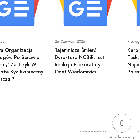
025
26 Czerwca, 2025
7 Lute
a Organizacja
Tajemnicza Śmierć
Karol
logów Po Sprawie
Dyrektora NCBiR. Jest
Tusk,
icy: Zastrzyk W
Reakcja Prokuratury –
Najn
oże Być Konieczny
Onet Wiadomości
Polsa
cza.pl
0
Article Rating