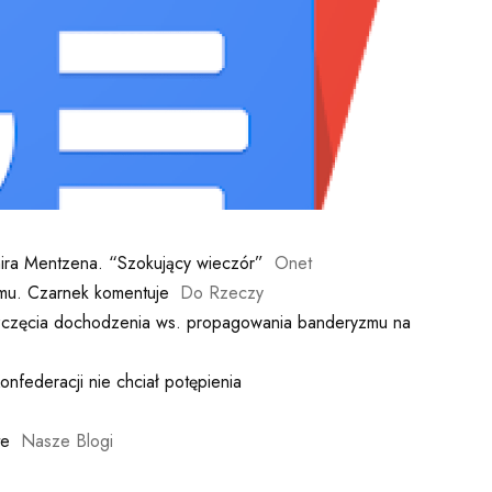
ira Mentzena. “Szokujący wieczór”
Onet
mu. Czarnek komentuje
Do Rzeczy
szczęcia dochodzenia ws. propagowania banderyzmu na
nfederacji nie chciał potępienia
te
Nasze Blogi