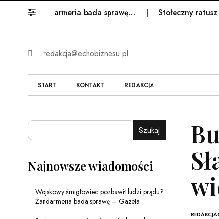
ądu? Żandarmeria bada sprawę…
Stołeczny ratusz ujawni
redakcja@echobiznesu.pl
START
KONTAKT
REDAKCJA
Bu
Szukaj
Sł
Najnowsze wiadomości
wi
Wojskowy śmigłowiec pozbawił ludzi prądu?
Żandarmeria bada sprawę – Gazeta
REDAKCJA