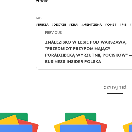
źródło
TAGI:
#
BURZA
#
DECYZJI
#
KRAJ
#
MENTZENA
#
ONET
#
PIS
#
PREVIOUS
ZNALEZISKO W LESIE POD WARSZAWĄ.
"PRZEDMIOT PRZYPOMINAJĄCY
PORADZIECKĄ WYRZUTNIĘ POCISKÓW" 
BUSINESS INSIDER POLSKA
CZYTAJ TEŻ