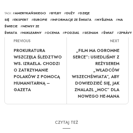
TAGI: #
AMERYKAŃSKIEGO
#
BYŁBY
#
DUŻY
#
DZIEJE
SIĘ
#
EKSPERT
#
EUROPIE
#
INFORMACJE ZE ŚWIATA
#
MYŚLENIA
#
NA
ŚWIECIE
#
NEWSY ZE
ŚWIATA
#
NUKLEARNY
#
OCENIA
#
PODZIAŁ
#
SEZNAM
#
ŚWIAT
#
ZPRÁVY
PREVIOUS
NEXT
PROKURATURA
„FILM MA OGROMNE
WSZCZĘŁA ŚLEDZTWO
SERCE”: USIEDLIŚMY Z
WS. IZRAELA. CHODZI
REŻYSEREM
O ZATRZYMANIE
„WŁADCÓW
POLAKÓW Z POMOCĄ
WSZECHŚWIATA”, ABY
HUMANITARNĄ –
DOWIEDZIEĆ SIĘ, JAK
GAZETA
ZNALAZŁ „MOC” DLA
NOWEGO HE-MANA
CZYTAJ TEŻ