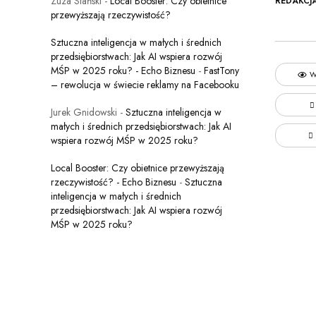
Zuza Stański
-
Local Booster: Czy obietnice
REDAKCJ
przewyższają rzeczywistość?
Sztuczna inteligencja w małych i średnich
przedsiębiorstwach: Jak AI wspiera rozwój
MŚP w 2025 roku? - Echo Biznesu
-
FastTony
W
– rewolucja w świecie reklamy na Facebooku
Jurek Gnidowski
-
Sztuczna inteligencja w
małych i średnich przedsiębiorstwach: Jak AI
wspiera rozwój MŚP w 2025 roku?
Local Booster: Czy obietnice przewyższają
rzeczywistość? - Echo Biznesu
-
Sztuczna
inteligencja w małych i średnich
przedsiębiorstwach: Jak AI wspiera rozwój
MŚP w 2025 roku?