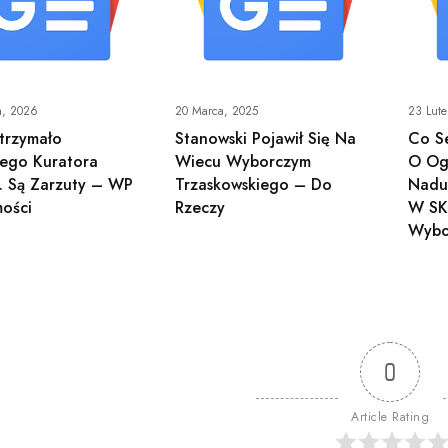
a, 2026
20 Marca, 2025
23 Lut
trzymało
Stanowski Pojawił Się Na
Co Se
iego Kuratora
Wiecu Wyborczym
O Og
. Są Zarzuty – WP
Trzaskowskiego – Do
Nadu
ości
Rzeczy
W SK
Wybo
0
Article Rating