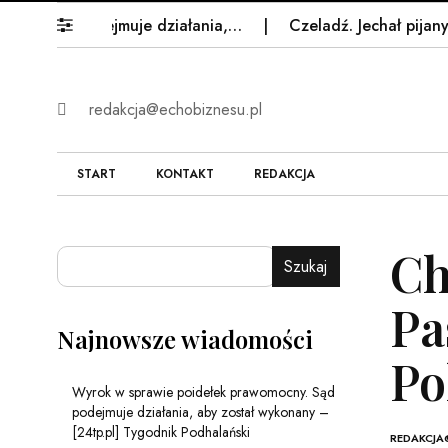
Sąd podejmuje działania,…
Czeladź. Jechał pijany z o
redakcja@echobiznesu.pl
START
KONTAKT
REDAKCJA
Ch
Szukaj
Pa
Najnowsze wiadomości
Po
Wyrok w sprawie poidełek prawomocny. Sąd
podejmuje działania, aby został wykonany –
[24tp.pl] Tygodnik Podhalański
REDAKCJA