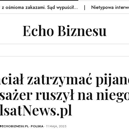
śmioma zakazami. Sąd wypuścił…
Nietypowa interwencja n
Echo Biznesu
ciał zatrzymać pijan
sażer ruszył na niego
lsatNews.pl
@ECHOBIZNESU.PL
-
POLSKA
- 11 MAJA, 2025