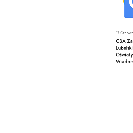
17 Czerwc
CBA Za
Lubelsk
Oświaty
Wiadom