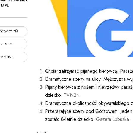
A@ECHOBIZNES
U.PL
YŚWIETLEŃ
43 SECS
0 OPINII
Chciał zatrzymać pijanego kierowcę. Pasaże
Dramatyczne sceny na ulicy. Mężczyzna wypa
Pijany kierowca z nożem i nietrzeźwy pasaż
dziecko
TVN24
Dramatyczne okoliczności obywatelskiego z
Przerażające sceny pod Gorzowem. Jeden 
zostało 8-letnie dziecko
Gazeta Lubuska