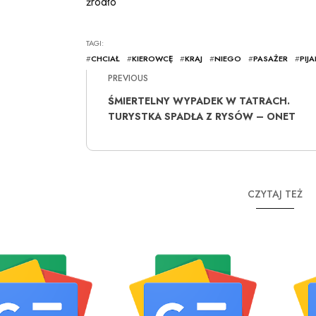
źródło
TAGI:
#
CHCIAŁ
#
KIEROWCĘ
#
KRAJ
#
NIEGO
#
PASAŻER
#
PIJ
PREVIOUS
ŚMIERTELNY WYPADEK W TATRACH.
TURYSTKA SPADŁA Z RYSÓW – ONET
CZYTAJ TEŻ