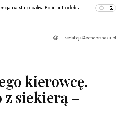
a stacji paliw. Policjant odebrał poród…
Waldemar Żurek
redakcja@echobiznesu.pl
ego kierowcę.
 z siekierą –