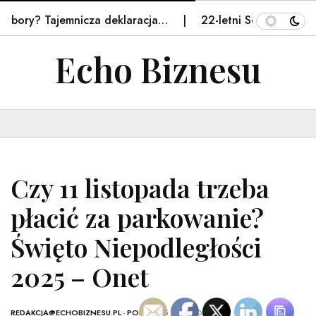
ory? Tajemnicza deklaracja…
22-letni Sebastian praco
Echo Biznesu
Czy 11 listopada trzeba
płacić za parkowanie?
Święto Niepodległości
2025 – Onet
REDAKCJA@ECHOBIZNESU.PL
-
POLSKA
- 5 LISTOPADA, 2025