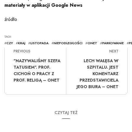
materiały w aplikacji Google News
źródło
TAGI:
#
CZY
#
KRAJ
#
LISTOPADA
#
NIEPODLEGŁOŚCI
#
ONET
#
PARKOWANIE
#
P
PREVIOUS
NEXT
"NAZYWALIŚMY SZEFA
LECH WAŁĘSA W
TATUSIEM". PROF.
SZPITALU. JEST
CICHOŃ O PRACY Z
KOMENTARZ
PROF. RELIGĄ – ONET
PRZEDSTAWICIELA
JEGO BIURA – ONET
CZYTAJ TEŻ