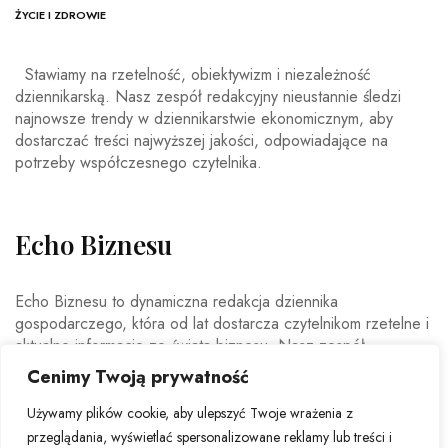
ŻYCIE I ZDROWIE
Stawiamy na rzetelność, obiektywizm i niezależność
dziennikarską. Nasz zespół redakcyjny nieustannie śledzi
najnowsze trendy w dziennikarstwie ekonomicznym, aby
dostarczać treści najwyższej jakości, odpowiadające na
potrzeby współczesnego czytelnika.
Echo Biznesu
Echo Biznesu to dynamiczna redakcja dziennika
gospodarczego, która od lat dostarcza czytelnikom rzetelne i
aktualne informacje ze świata biznesu. Nasz zespół
doświadczonych dziennikarzy i ekspertów ekonomicznych
Cenimy Twoją prywatność
codziennie analizuje najważniejsze wydarzenia rynkowe,
trendy gospodarcze oraz decyzje mające wpływ na polską i
Używamy plików cookie, aby ulepszyć Twoje wrażenia z
światową ekonomię.
przeglądania, wyświetlać spersonalizowane reklamy lub treści i