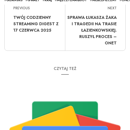
#
GDAŃSKU
#
GWAŁT
#
KRAJ
#
MĘŻCZYZNAQUOT
#
NIEBEZPIECZNY
#
ONE
PREVIOUS
NEXT
TWÓJ CODZIENNY
SPRAWA ŁUKASZA ŻAKA
STREAMING DIGEST Z
I TRAGEDII NA TRASIE
17 CZERWCA 2025
ŁAZIENKOWSKIEJ.
RUSZYŁ PROCES –
ONET
CZYTAJ TEŻ