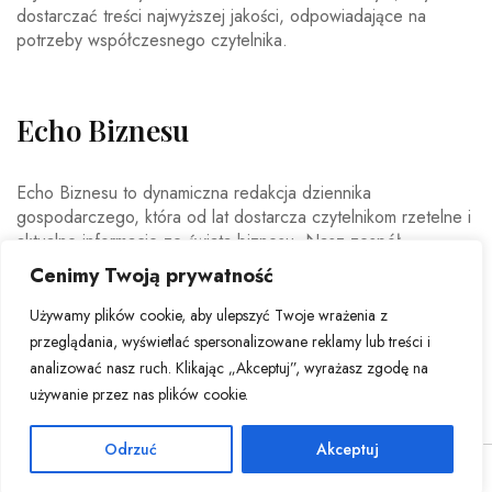
dostarczać treści najwyższej jakości, odpowiadające na
potrzeby współczesnego czytelnika.
Echo Biznesu
Echo Biznesu to dynamiczna redakcja dziennika
gospodarczego, która od lat dostarcza czytelnikom rzetelne i
aktualne informacje ze świata biznesu. Nasz zespół
doświadczonych dziennikarzy i ekspertów ekonomicznych
Cenimy Twoją prywatność
codziennie analizuje najważniejsze wydarzenia rynkowe,
trendy gospodarcze oraz decyzje mające wpływ na polską i
Używamy plików cookie, aby ulepszyć Twoje wrażenia z
światową ekonomię.
przeglądania, wyświetlać spersonalizowane reklamy lub treści i
analizować nasz ruch. Klikając „Akceptuj”, wyrażasz zgodę na
używanie przez nas plików cookie.
Odrzuć
Akceptuj
© Copyright 2026 - Echo Biznesu . All Rights Reserved