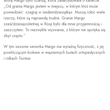
skórę Margo było szansą, która zadecydowała o karierze.
„Od grania Margo jestem w miejscu, w którym ktoś może
powiedzieć: «zagraj w siedemdziesiątkę». Muszę robić wiele
rzeczy, które są naprawdę trudne. Granie Margo
sześćdziesięcioletniej w Rosji było dla mnie przyjemnością i
zaszczytem. To niezwykłe wyzwanie, z którym nie spotyka się
zbyt często.”
W tym sezonie seniorka Margo ma wyraźną fizyczność, z jej
powłóczącym krokiem w więziennych butach ortopedycznych
i rolkach Tootsie.