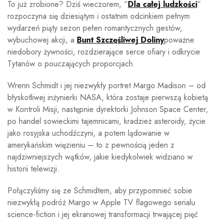
To już zrobione? Dziś wieczorem, “
Dla całej ludzkości
”
rozpoczyna się dziesiątym i ostatnim odcinkiem pełnym
wydarzeń
piąty sezon pełen romantycznych gestów,
wybuchowej akcji, a
Bunt Szczęśliwej Doliny
poważne
niedobory żywności, rozdzierające serce ofiary i odkrycie
Tytanów o pouczających proporcjach.
Wrenn Schmidt i jej niezwykły portret Margo Madison – od
błyskotliwej inżynierki NASA, która zostaje pierwszą kobietą
w Kontroli Misji, następnie dyrektorki Johnson Space Center,
po handel sowieckimi tajemnicami, kradzież asteroidy, życie
jako rosyjska uchodźczyni, a potem lądowanie w
amerykańskim więzieniu – to z pewnością jeden z
najdziwniejszych wątków, jakie kiedykolwiek widziano w
historii telewizji.
Połączyliśmy się ze Schmidtem, aby przypomnieć sobie
niezwykłą podróż Margo w Apple TV
flagowego serialu
science-fiction i jej ekranowej transformacji trwającej pięć