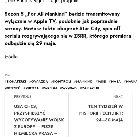
„The Price is Right”. To jej program”.
Sezon 5 „For All Mankind” będzie transmitowany
wyłącznie w Apple TV, podobnie jak poprzednie
sezony. Możesz także obejrzeć Star City, spin-off
serialu rozgrywającego się w ZSRR, którego premiera
odbędzie się 29 maja.
źródło
TAGI:
#
BOHATERKI
#
GWIAZDĄ
#
KONTROLI
#
MANKIND
#
MISJI
#
NASA
#
NAUK
WIEDZIEĆ
#
WIEDZA
#
WRENN
#
WYWIAD
#
ZAMACHU
PREVIOUS
NEXT
USA CHCĄ
TEN TYDZIEŃ W
PRZYSPIESZYĆ
HISTORII TECHDIRT:
WYCOFYWANIE WOJSK
24–30 MAJA
Z EUROPY – PISZE
NIEMIECKA PRASA –