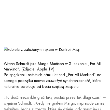
Wrenn Schmidt jako Margo Madison w 3. sezonie „For All
Mankind”.
(Zdjęcie: Apple TV)
Po spędzeniu ostatnich ośmiu lat nad „For All Mankind” od
samego początku można zauważyć synchroniczność, która
naturalnie ewoluuje od bycia częścią zespołu.
„To dość niezwykłe grać taką postać przez tak długi czas” –
wyjaśnia Schmidt. „Kiedy nie grałem Margo, naprawdę za nią
tęskniłem. Jedna z rzeczy, która się dzieje, gdy grasz jakąś