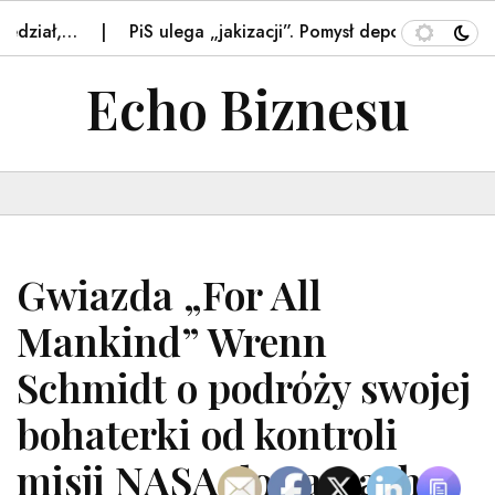
ł,…
PiS ulega „jakizacji”. Pomysł deportacji niepracując
Echo Biznesu
Gwiazda „For All
Mankind” Wrenn
Schmidt o podróży swojej
bohaterki od kontroli
misji NASA do zamachu