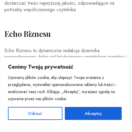
dostarczać treści najwyższej jakości, odpowiadające na
potrzeby współczesnego czytelnika.
Echo Biznesu
Echo Biznesu to dynamiczna redakcja dziennika
gospodarczego, która od lat dostarcza czytelnikom rzetelne i
aktualne informacje ze świata biznesu. Nasz zespół
Cenimy Twoją prywatność
doświadczonych dziennikarzy i ekspertów ekonomicznych
codziennie analizuje najważniejsze wydarzenia rynkowe,
Używamy plików cookie, aby ulepszyć Twoje wrażenia z
trendy gospodarcze oraz decyzje mające wpływ na polską i
przeglądania, wyświetlać spersonalizowane reklamy lub treści i
światową ekonomię.
analizować nasz ruch. Klikając „Akceptuj”, wyrażasz zgodę na
używanie przez nas plików cookie.
Odrzuć
Akceptuj
© Copyright 2026 - Echo Biznesu . All Rights Reserved