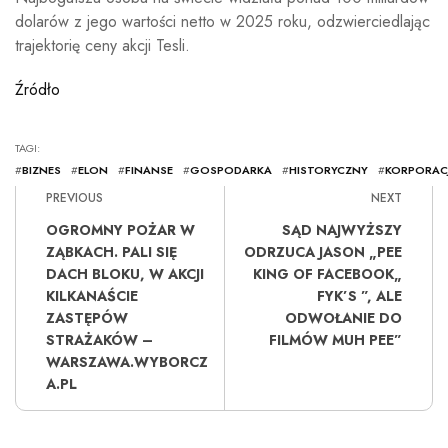
dolarów z jego wartości netto w 2025 roku, odzwierciedlając
trajektorię ceny akcji Tesli.
Źródło
TAGI:
#
BIZNES
#
ELON
#
FINANSE
#
GOSPODARKA
#
HISTORYCZNY
#
KORPORAC
PREVIOUS
NEXT
OGROMNY POŻAR W
SĄD NAJWYŻSZY
ZĄBKACH. PALI SIĘ
ODRZUCA JASON „PEE
DACH BLOKU, W AKCJI
KING OF FACEBOOK„
KILKANAŚCIE
FYK’S ”, ALE
ZASTĘPÓW
ODWOŁANIE DO
STRAŻAKÓW –
FILMÓW MUH PEE”
WARSZAWA.WYBORCZ
A.PL