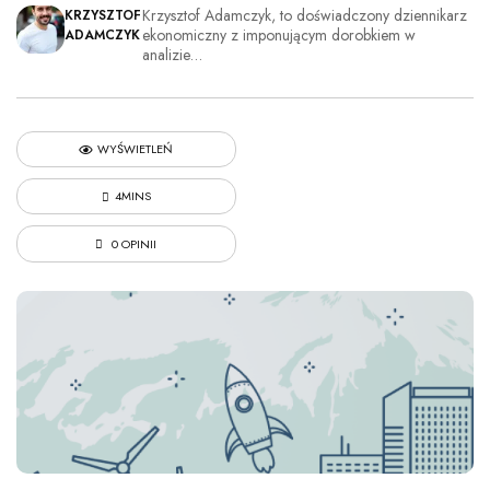
Krzysztof Adamczyk, to doświadczony dziennikarz
KRZYSZTOF
ekonomiczny z imponującym dorobkiem w
ADAMCZYK
analizie…
WYŚWIETLEŃ
4MINS
0 OPINII