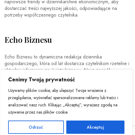
najnowsze trendy w dziennikarstwie ekonomicznym, aby
dostarczać treści najwyższej jakości, odpowiadające na
potrzeby współczesnego czytelnika.
Echo Biznesu
Echo Biznesu to dynamiczna redakcja dziennika
gospodarczego, która od lat dostarcza czytelnikom rzetelne i
aktualne informacje ze świata biznesu. Nasz zespół
doświadczonych dziennikarzy i ekspertów ekonomicznych
Cenimy Twoją prywatność
codziennie analizuje najważniejsze wydarzenia rynkowe,
trendy gospodarcze oraz decyzje mające wpływ na polską i
Używamy plików cookie, aby ulepszyć Twoje wrażenia z
światową ekonomię.
przeglądania, wyświetlać spersonalizowane reklamy lub treści i
analizować nasz ruch. Klikając „Akceptuj”, wyrażasz zgodę na
używanie przez nas plików cookie.
Odrzuć
Akceptuj
© Copyright 2026 - Echo Biznesu . All Rights Reserved