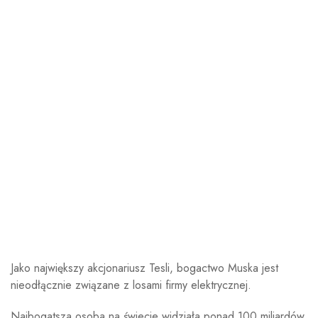
Jako największy akcjonariusz Tesli, bogactwo Muska jest
nieodłącznie związane z losami firmy elektrycznej.
Najbogatsza osoba na świecie widziała ponad 100 miliardów