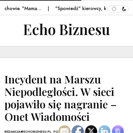
ychowie. "Mama…
"Spowiedź" kierowcy, który potrącił L
Echo Biznesu
Incydent na Marszu
Niepodległości. W sieci
pojawiło się nagranie –
Onet Wiadomości
REDAKCJA@ECHOBIZNESU.PL
-
POLSKA
- 11 LISTOPADA, 2025