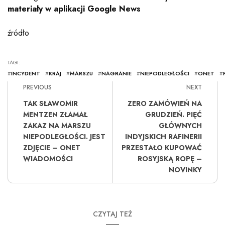
materiały w aplikacji Google News
źródło
TAGI:
#
INCYDENT
#
KRAJ
#
MARSZU
#
NAGRANIE
#
NIEPODLEGŁOŚCI
#
ONET
#
PREVIOUS
NEXT
TAK SŁAWOMIR
ZERO ZAMÓWIEŃ NA
MENTZEN ZŁAMAŁ
GRUDZIEŃ. PIĘĆ
ZAKAZ NA MARSZU
GŁÓWNYCH
NIEPODLEGŁOŚCI. JEST
INDYJSKICH RAFINERII
ZDJĘCIE – ONET
PRZESTAŁO KUPOWAĆ
WIADOMOŚCI
ROSYJSKĄ ROPĘ –
NOVINKY
CZYTAJ TEŻ