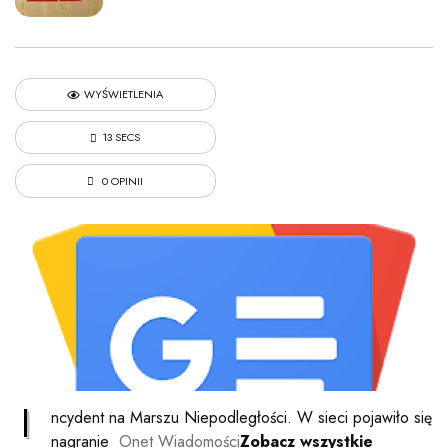
WYŚWIETLENIA
13 SECS
0 OPINII
I
ncydent na Marszu Niepodległości. W sieci pojawiło się
nagranie
Onet Wiadomości
Zobacz wszystkie