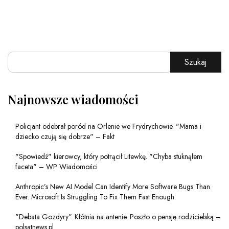
Szukaj
Najnowsze wiadomości
Policjant odebrał poród na Orlenie we Frydrychowie. "Mama i
dziecko czują się dobrze" – Fakt
"Spowiedź" kierowcy, który potrącił Litewkę. "Chyba stuknąłem
faceta" – WP Wiadomości
Anthropic’s New AI Model Can Identify More Software Bugs Than
Ever. Microsoft Is Struggling To Fix Them Fast Enough.
"Debata Gozdyry". Kłótnia na antenie. Poszło o pensję rodzicielską –
polsatnews.pl