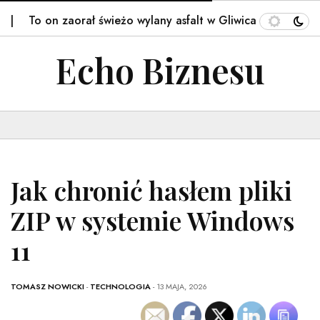
o on zaorał świeżo wylany asfalt w Gliwicach.…
48. Pie
Echo Biznesu
Jak chronić hasłem pliki
ZIP w systemie Windows
11
TOMASZ NOWICKI
-
TECHNOLOGIA
- 13 MAJA, 2026