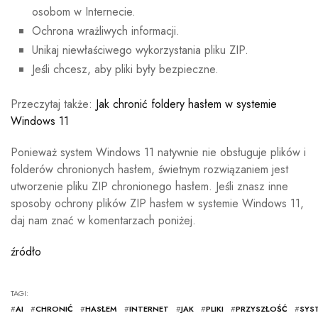
osobom w Internecie.
Ochrona wrażliwych informacji.
Unikaj niewłaściwego wykorzystania pliku ZIP.
Jeśli chcesz, aby pliki były bezpieczne.
Przeczytaj także:
Jak chronić foldery hasłem w systemie
Windows 11
Ponieważ system Windows 11 natywnie nie obsługuje plików i
folderów chronionych hasłem, świetnym rozwiązaniem jest
utworzenie pliku ZIP chronionego hasłem. Jeśli znasz inne
sposoby ochrony plików ZIP hasłem w systemie Windows 11,
daj nam znać w komentarzach poniżej.
źródło
TAGI:
#
AI
#
CHRONIĆ
#
HASŁEM
#
INTERNET
#
JAK
#
PLIKI
#
PRZYSZŁOŚĆ
#
SYS