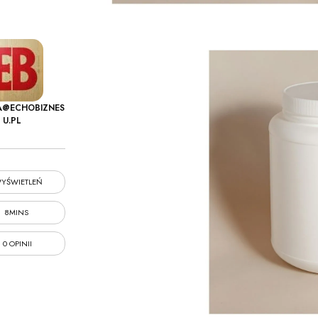
A@ECHOBIZNES
U.PL
YŚWIETLEŃ
8MINS
0 OPINII