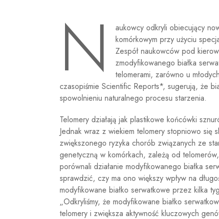
N
aukowcy odkryli obiecujący no
komórkowym przy użyciu specja
Zespół naukowców pod kierown
zmodyfikowanego białka serw
telomerami, zarówno u młodych,
czasopiśmie Scientific Reports*, sugerują, że 
spowolnieniu naturalnego procesu starzenia.
Telomery działają jak plastikowe końcówki sz
Jednak wraz z wiekiem telomery stopniowo się sk
zwiększonego ryzyka chorób związanych ze star
genetyczną w komórkach, zależą od telomerów,
porównali działanie modyfikowanego białka se
sprawdzić, czy ma ono większy wpływ na długoś
modyfikowane białko serwatkowe przez kilka ty
„Odkryliśmy, że modyfikowane białko serwatkow
telomery i zwiększa aktywność kluczowych genów