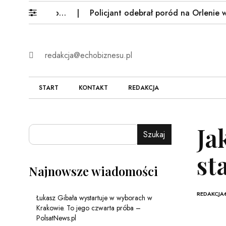
kowie. To…
Policjant odebrał poród na Orlenie we Fry
redakcja@echobiznesu.pl
START
KONTAKT
REDAKCJA
Ja
Szukaj
st
Najnowsze wiadomości
REDAKCJA
Łukasz Gibała wystartuje w wyborach w
Krakowie. To jego czwarta próba –
PolsatNews.pl