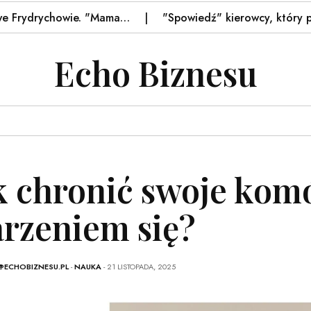
drychowie. "Mama…
"Spowiedź" kierowcy, który potrącił
Echo Biznesu
k chronić swoje kom
arzeniem się?
@ECHOBIZNESU.PL
-
NAUKA
- 21 LISTOPADA, 2025