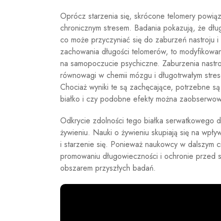
Oprócz starzenia się, skrócone telomery powią
chronicznym stresem. Badania pokazują, że dłu
co może przyczyniać się do zaburzeń nastroju i
zachowania długości telomerów, to modyfikowa
na samopoczucie psychiczne. Zaburzenia nastroju
równowagi w chemii mózgu i długotrwałym stre
Chociaż wyniki te są zachęcające, potrzebne są 
białko i czy podobne efekty można zaobserwowa
Odkrycie zdolności tego białka serwatkowego 
żywieniu. Nauki o żywieniu skupiają się na wpły
i starzenie się. Ponieważ naukowcy w dalszym c
promowaniu długowieczności i ochronie przed 
obszarem przyszłych badań.