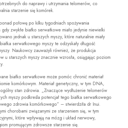
otrzebnych do naprawy i utrzymania telomerów, co
nia starzenie się komórek.
ponad połowę po kilku tygodniach spożywania
dy zwykłe białko serwatkowe miało jedynie niewielki
wano jednak u starszych myszy, które naturalnie miały
białka serwatkowego myszy te odzyskały długość
yszy. Naukowcy zauważyli również, że produkcja
w u starszych myszy znacznie wzrosła, osiągając poziom
y.
owane białko serwatkowe może pomóc chronić materiał
oziomie komórkowym. Materiał genetyczny, w tym DNA,
 i ogólny stan zdrowia. „Znaczące wydłużenie telomerów
ych myszy podkreśla potencjał tego białka serwatkowego
nowego zdrowia komórkowego” – stwierdziła dr Inui.
ymi chorobami związanymi ze starzeniem się, w tym
yjnymi, które wpływają na mózg i układ nerwowy,
iom promującym zdrowsze starzenie się.