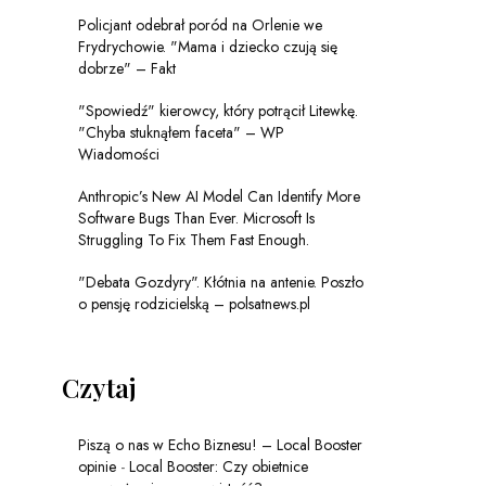
Policjant odebrał poród na Orlenie we
Frydrychowie. "Mama i dziecko czują się
dobrze" – Fakt
"Spowiedź" kierowcy, który potrącił Litewkę.
"Chyba stuknąłem faceta" – WP
Wiadomości
Anthropic’s New AI Model Can Identify More
Software Bugs Than Ever. Microsoft Is
Struggling To Fix Them Fast Enough.
"Debata Gozdyry". Kłótnia na antenie. Poszło
o pensję rodzicielską – polsatnews.pl
Czytaj
Piszą o nas w Echo Biznesu! – Local Booster
opinie
-
Local Booster: Czy obietnice