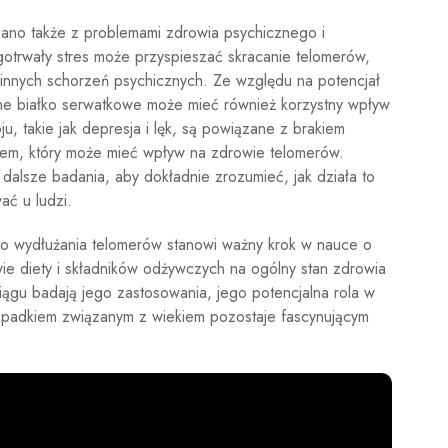
zano także z problemami zdrowia psychicznego i
gotrwały stres może przyspieszać skracanie telomerów,
 innych schorzeń psychicznych. Ze względu na potencjał
ne białko serwatkowe może mieć również korzystny wpływ
, takie jak depresja i lęk, są powiązane z brakiem
sem, który może mieć wpływ na zdrowie telomerów.
dalsze badania, aby dokładnie zrozumieć, jak działa to
ć u ludzi.
do wydłużania telomerów stanowi ważny krok w nauce o
wie diety i składników odżywczych na ogólny stan zdrowia
iągu badają jego zastosowania, jego potencjalna rola w
spadkiem związanym z wiekiem pozostaje fascynującym