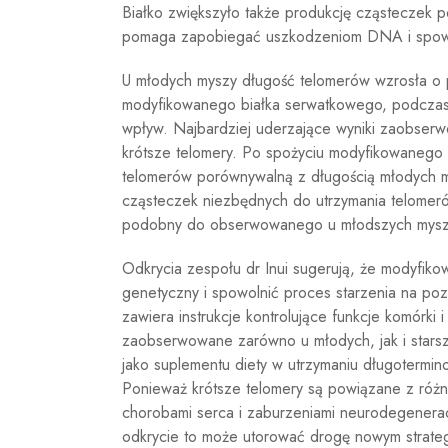
Białko zwiększyło także produkcję cząsteczek p
pomaga zapobiegać uszkodzeniom DNA i spowal
U młodych myszy długość telomerów wzrosła o 
modyfikowanego białka serwatkowego, podczas g
wpływ. Najbardziej uderzające wyniki zaobserwo
krótsze telomery. Po spożyciu modyfikowanego 
telomerów porównywalną z długością młodych m
cząsteczek niezbędnych do utrzymania telomeró
podobny do obserwowanego u młodszych mysz
Odkrycia zespołu dr Inui sugerują, że modyfik
genetyczny i spowolnić proces starzenia na p
zawiera instrukcje kontrolujące funkcje komórki
zaobserwowane zarówno u młodych, jak i starsz
jako suplementu diety w utrzymaniu długotermi
Ponieważ krótsze telomery są powiązane z różn
chorobami serca i zaburzeniami neurodegenerac
odkrycie to może utorować drogę nowym strateg