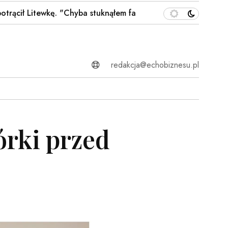
 Litewkę. "Chyba stuknąłem faceta"…
Anthropic’s New A
redakcja@echobiznesu.pl
órki przed