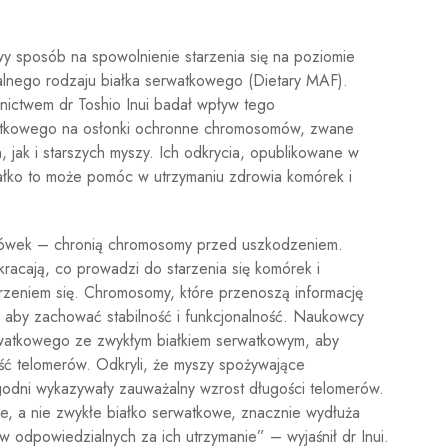
wy sposób na spowolnienie starzenia się na poziomie
lnego rodzaju białka serwatkowego (Dietary MAF).
ictwem dr Toshio Inui badał wpływ tego
atkowego na osłonki ochronne chromosomów, zwane
 jak i starszych myszy. Ich odkrycia, opublikowane w
białko to może pomóc w utrzymaniu zdrowia komórek i
nurówek – chronią chromosomy przed uszkodzeniem.
racają, co prowadzi do starzenia się komórek i
zeniem się. Chromosomy, które przenoszą informację
 aby zachować stabilność i funkcjonalność. Naukowcy
rwatkowego ze zwykłym białkiem serwatkowym, aby
ć telomerów. Odkryli, że myszy spożywające
godni wykazywały zauważalny wzrost długości telomerów.
e, a nie zwykłe białko serwatkowe, znacznie wydłuża
 odpowiedzialnych za ich utrzymanie” – wyjaśnił dr Inui.