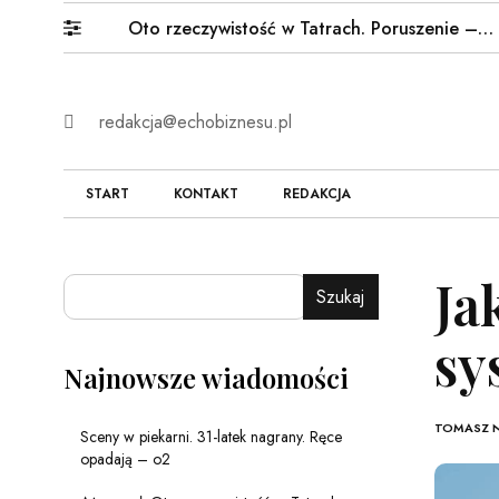
nagrał. Oto rzeczywistość w Tatrach. Poruszenie –…
10
redakcja@echobiznesu.pl
START
KONTAKT
REDAKCJA
Ja
Szukaj
sy
Najnowsze wiadomości
TOMASZ 
Sceny w piekarni. 31-latek nagrany. Ręce
opadają – o2