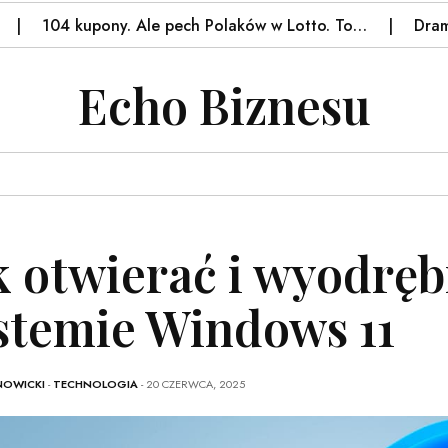
4 kupony. Ale pech Polaków w Lotto. To…
Dramat psów
Echo Biznesu
k otwierać i wyodręb
stemie Windows 11
NOWICKI
-
TECHNOLOGIA
- 20 CZERWCA, 2025