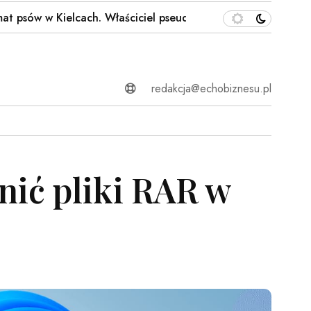
 w Kielcach. Właściciel pseudohodowli odpowie przed…
redakcja@echobiznesu.pl
nić pliki RAR w