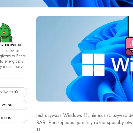
SZ NOWICKI
tni redaktor
ogiczny w Echo
to energiczny i
wy dziennikarz…
YŚWIETLEŃ
2MINS
Jeśli używasz Windows 11, nie musisz używać 
0 OPINII
RAR. Poniżej udostępniliśmy różne sposoby otw
11.