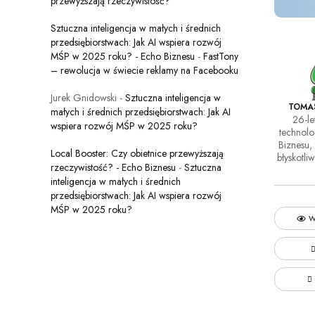
przewyższają rzeczywistość?
Sztuczna inteligencja w małych i średnich
przedsiębiorstwach: Jak AI wspiera rozwój
MŚP w 2025 roku? - Echo Biznesu
-
FastTony
– rewolucja w świecie reklamy na Facebooku
Jurek Gnidowski
-
Sztuczna inteligencja w
TOMA
małych i średnich przedsiębiorstwach: Jak AI
26-le
wspiera rozwój MŚP w 2025 roku?
technol
Biznesu, 
Local Booster: Czy obietnice przewyższają
błyskotli
rzeczywistość? - Echo Biznesu
-
Sztuczna
inteligencja w małych i średnich
przedsiębiorstwach: Jak AI wspiera rozwój
MŚP w 2025 roku?
W