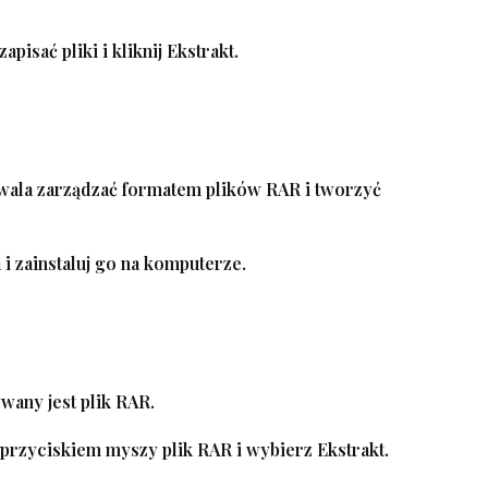
apisać pliki i kliknij
Ekstrakt
.
wala zarządzać formatem plików RAR i tworzyć
a
i zainstaluj go na komputerze.
wany jest plik RAR.
m przyciskiem myszy plik RAR i wybierz
Ekstrakt
.