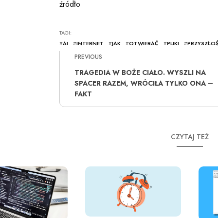
źródło
TAGI:
#
AI
#
INTERNET
#
JAK
#
OTWIERAĆ
#
PLIKI
#
PRZYSZŁO
PREVIOUS
TRAGEDIA W BOŻE CIAŁO. WYSZLI NA
SPACER RAZEM, WRÓCIŁA TYLKO ONA –
FAKT
CZYTAJ TEŻ