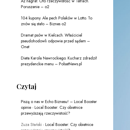
Aż nagrał. Oto rzeczywistość w Tatrach.
Poruszenie – o2
104 kupony. Ale pech Polaków w Lotto. To
znów się stało – Biznes o2
Dramat psów w Kielcach. Właściciel
pseudohodowli odpowie przed sądem –
Onet
Dieta Karola Nawrockiego. Kucharz zdradził
prezydenckie menu – PolsatNews.pl
Czytaj
Piszą o nas w Echo Biznesu! – Local Booster
opinie
-
Local Booster: Czy obietnice
przewyższają rzeczywistość?
Zuza Stański
-
Local Booster: Czy obietnice