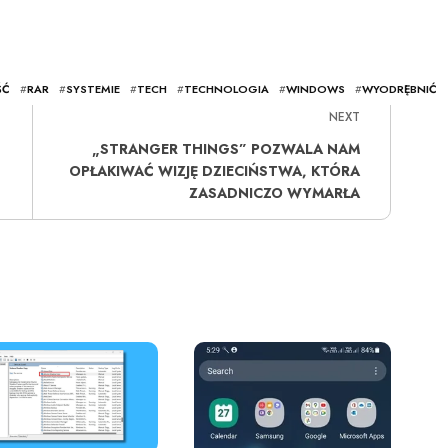
ŚĆ
#
RAR
#
SYSTEMIE
#
TECH
#
TECHNOLOGIA
#
WINDOWS
#
WYODRĘBNIĆ
NEXT
„STRANGER THINGS” POZWALA NAM
OPŁAKIWAĆ WIZJĘ DZIECIŃSTWA, KTÓRA
ZASADNICZO WYMARŁA