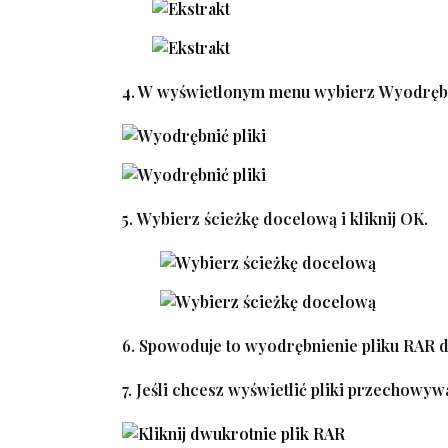
4. W wyświetlonym menu wybierz
Wyodrębn
5.
Wybierz ścieżkę docelową
i kliknij
OK
.
6. Spowoduje to wyodrębnienie pliku RAR d
7. Jeśli chcesz wyświetlić pliki przechow