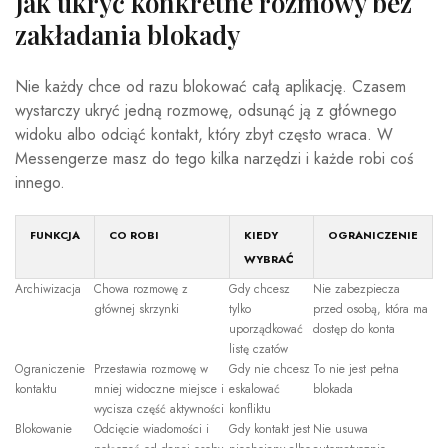
Jak ukryć konkretne rozmowy bez
zakładania blokady
Nie każdy chce od razu blokować całą aplikację. Czasem
wystarczy ukryć jedną rozmowę, odsunąć ją z głównego
widoku albo odciąć kontakt, który zbyt często wraca. W
Messengerze masz do tego kilka narzędzi i każde robi coś
innego.
FUNKCJA
CO ROBI
KIEDY
OGRANICZENIE
WYBRAĆ
Archiwizacja
Chowa rozmowę z
Gdy chcesz
Nie zabezpiecza
głównej skrzynki
tylko
przed osobą, która ma
uporządkować
dostęp do konta
listę czatów
Ograniczenie
Przestawia rozmowę w
Gdy nie chcesz
To nie jest pełna
kontaktu
mniej widoczne miejsce i
eskalować
blokada
wycisza część aktywności
konfliktu
Blokowanie
Odcięcie wiadomości i
Gdy kontakt jest
Nie usuwa