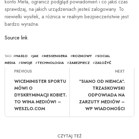
konto Meta, ogranicz podgląd powiadomień i co jakiś czas
sprawdzaj, na jakich urządzeniach jesteś zalogowany. To
niewielki wysiłek, a różnica w realnym bezpieczeństwie jest
bardzo wyraźna.
Source link
TAGI: #
HASŁO
#
JAK
#
MESSENGERA
#
ROZMOWY
#
SOCIAL
MEDIA
#
SWOJE
#
TECHNOLOGIA
#
ZABEZPIECZ
#
ZAŁOŻYĆ
PREVIOUS
NEXT
WICEMINISTER SPORTU
"SIANO OD NIEMCA".
MÓWI O
TRZASKOWSKI
DYSKRYMINACJI KOBIET.
ODPOWIADA NA
TO WINA MEDIÓW! –
ZARZUTY MEDIÓW –
WESZLO.COM
WP WIADOMOŚCI
CZYTAJ TEŻ