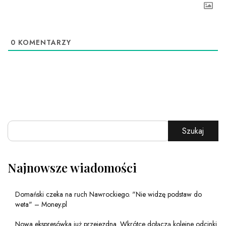
0
KOMENTARZY
Szukaj
Najnowsze wiadomości
Domański czeka na ruch Nawrockiego. "Nie widzę podstaw do
weta" – Money.pl
Nowa ekspresówka już przejezdna. Wkrótce dołączą kolejne odcinki