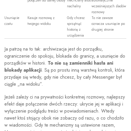
połączeń od danej osoby
niechciany albo
automatycznie
nachalny
wcześniejszych śladów
rozmowy
Usunięcie
Kasuje rozmowę z
Gdy chcesz
To nie zawsze
czatu
twojego widoku
sprzątnąć
oznacza usunięcie po
historię z
drugiej stronie
urządzenia
Ja patrzę na to tak: archiwizacja jest do porządku,
ograniczenie do spokoju, blokada do granicy, a usunięcie do
porządków w historii.
To nie są zamienniki hasła ani
blokady aplikacji
. Są po prostu inną warstwą kontroli, która
przydaje się wtedy, gdy nie chcesz, by cały Messenger był
ciągle „na widoku”.
Jeżeli zależy ci na prywatności konkretnej rozmowy, najlepszy
efekt daje połączenie dwóch rzeczy: ukrycie jej w aplikacji i
wyłączenie podglądu treści w powiadomieniach. Wtedy
nawet ktoś stojący obok nie zobaczy od razu, o co chodziło
w wiadomości. Gdy te mechanizmy są ustawione razem,