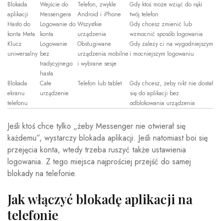
Blokada
Wejście do
Telefon, zwykle
Gdy ktoś może wziąć do ręki
aplikacji
Messengera
Android i iPhone
twój telefon
Hasło do
Logowanie do
Wszystkie
Gdy chcesz zmienić lub
konta Meta
konta
urządzenia
wzmocnić sposób logowania
Klucz
Logowanie
Obsługiwane
Gdy zależy ci na wygodniejszym
uniwersalny
bez
urządzenia mobilne
i mocniejszym logowaniu
tradycyjnego
i wybrane sesje
hasła
Blokada
Całe
Telefon lub tablet
Gdy chcesz, żeby nikt nie dostał
ekranu
urządzenie
się do aplikacji bez
telefonu
odblokowania urządzenia
Jeśli ktoś chce tylko „żeby Messenger nie otwierał się
każdemu”, wystarczy blokada aplikacji. Jeśli natomiast boi się
przejęcia konta, wtedy trzeba ruszyć także ustawienia
logowania. Z tego miejsca najprościej przejść do samej
blokady na telefonie.
Jak włączyć blokadę aplikacji na
telefonie