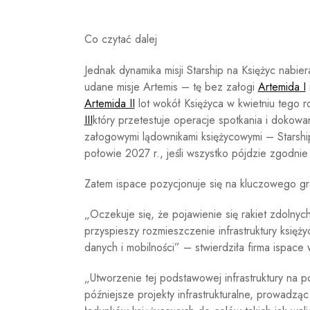
Co czytać dalej
Jednak dynamika misji Starship na Księżyc nab
udane misje Artemis – tę bez załogi
Artemida I
Artemida II
lot wokół Księżyca w kwietniu tego 
III
który przetestuje operacje spotkania i doko
załogowymi lądownikami księżycowymi – Starship
połowie 2027 r., jeśli wszystko pójdzie zgodnie
Zatem ispace pozycjonuje się na kluczowego gr
„Oczekuje się, że pojawienie się rakiet zdolnyc
przyspieszy rozmieszczenie infrastruktury księż
danych i mobilności” – stwierdziła firma ispace
„Utworzenie tej podstawowej infrastruktury na p
późniejsze projekty infrastrukturalne, prowadz