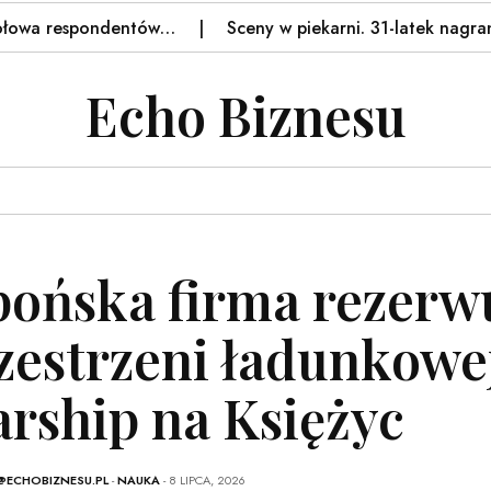
respondentów…
Sceny w piekarni. 31-latek nagrany. Ręc
Echo Biznesu
pońska firma rezerw
zestrzeni ładunkowe
arship na Księżyc
@ECHOBIZNESU.PL
-
NAUKA
- 8 LIPCA, 2026