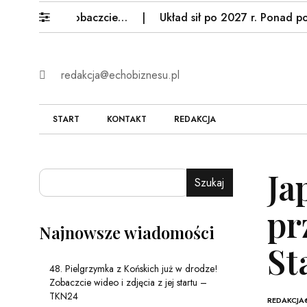
rodze! Zobaczcie…
Układ sił po 2027 r. Ponad połowa 
redakcja@echobiznesu.pl
START
KONTAKT
REDAKCJA
Ja
Szukaj
pr
Najnowsze wiadomości
St
48. Pielgrzymka z Końskich już w drodze!
Zobaczcie wideo i zdjęcia z jej startu –
TKN24
REDAKCJA