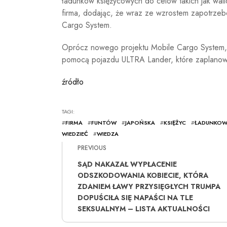
ładunków księżycowych do celów takich jak walid
firma, dodając, że wraz ze wzrostem zapotrzeb
Cargo System.
Oprócz nowego projektu Mobile Cargo System, i
pomocą pojazdu ULTRA Lander, które zaplanow
źródło
TAGI:
#
FIRMA
#
FUNTÓW
#
JAPOŃSKA
#
KSIĘŻYC
#
ŁADUNKOW
WIEDZIEĆ
#
WIEDZA
PREVIOUS
SĄD NAKAZAŁ WYPŁACENIE
ODSZKODOWANIA KOBIECIE, KTÓRA
ZDANIEM ŁAWY PRZYSIĘGŁYCH TRUMPA
DOPUŚCIŁA SIĘ NAPAŚCI NA TLE
SEKSUALNYM – LISTA AKTUALNOŚCI