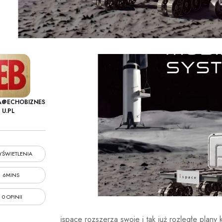
A@ECHOBIZNES
U.PL
ŚWIETLENIA
6MINS
0 OPINII
ispace rozszerza swoje i tak już rozległe plany