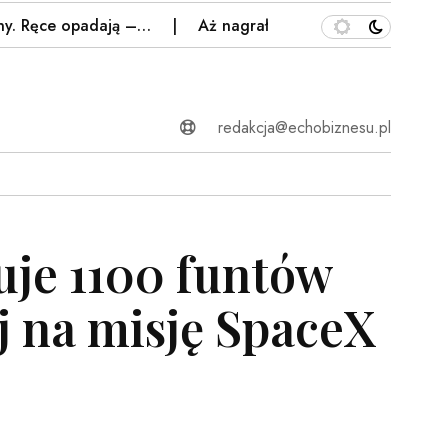
e opadają –…
Aż nagrał. Oto rzeczywistość w Tatrach. 
redakcja@echobiznesu.pl
uje 1100 funtów
j na misję SpaceX