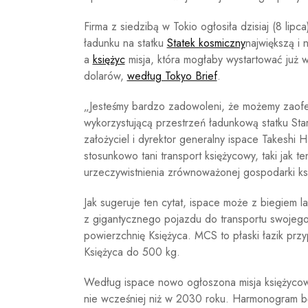
Firma z siedzibą w Tokio ogłosiła dzisiaj (8 li
ładunku na statku
Statek kosmiczny
największą i 
a
księżyc
misja, która mogłaby wystartować już 
dolarów,
według Tokyo Brief
.
„Jesteśmy bardzo zadowoleni, że możemy zaofe
wykorzystującą przestrzeń ładunkową statku Sta
założyciel i dyrektor generalny ispace Takeshi
stosunkowo tani transport księżycowy, taki jak t
urzeczywistnienia zrównoważonej gospodarki ksi
Jak sugeruje ten cytat, ispace może z biegiem la
z gigantycznego pojazdu do transportu swoje
powierzchnię Księżyca. MCS to płaski łazik prz
Księżyca do 500 kg.
Według ispace nowo ogłoszona misja księżycowa
nie wcześniej niż w 2030 roku. Harmonogram b