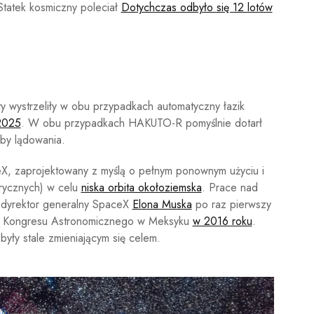
Statek kosmiczny poleciał
Dotychczas odbyło się 12 lotów
ty wystrzeliły w obu przypadkach automatyczny łazik
2025
. W obu przypadkach HAKUTO-R pomyślnie dotarł
óby lądowania.
ceX, zaprojektowany z myślą o pełnym ponownym użyciu i
trycznych) w celu
niska orbita okołoziemska
. Prace nad
 i dyrektor generalny SpaceX
Elona Muska
po raz pierwszy
 Kongresu Astronomicznego w Meksyku
w 2016 roku
.
yły stale zmieniającym się celem.