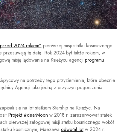
przed 2024 rokiem”
pierwszej misji statku kosmicznego
ie przesuwają tę datę. Rok 2024 był także rokiem, w
gową misję lądowania na Księżycu agencji
programu
siężycowy na potrzeby tego przyziemienia, które obecnie
ędnicy Agencji jako jedną z przyczyn pogorszenia
apisali się na lot statkiem Starship na Księżyc. Na
osił
Projekt #dearMoon
w 2018 r. zarezerwował statek
ramach pierwszej załogowej misji statku kosmicznego wokół
 w statku kosmicznym, Maezawa
odwołał lot
w 2024 r.