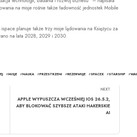
acja technologii, badania i rozwój biznesu” – napisała
owania na misje rośnie także ładowność jednostek Mobile
space planuje także trzy misje lądowania na Księżycu za
ano na lata 2028, 2029 i 2030.
EJ
#
MISJE
#
NAUKA
#
PRZESTRZENI
#
REZERWUJE
#
SPACEX
#
STARSHIP
#
WA
NEXT
APPLE WYPUSZCZA WCZEŚNIEJ IOS 26.5.2,
ABY BLOKOWAĆ SZYBSZE ATAKI HAKERSKIE
AI