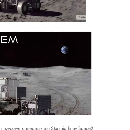
 księżycowe o megarakietę Starship firmy SpaceX.