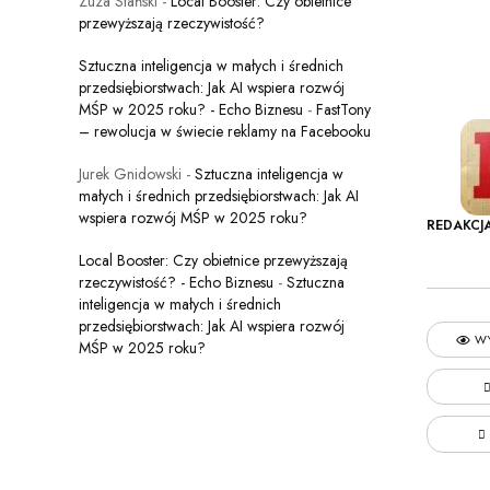
Zuza Stański
-
Local Booster: Czy obietnice
przewyższają rzeczywistość?
Sztuczna inteligencja w małych i średnich
przedsiębiorstwach: Jak AI wspiera rozwój
MŚP w 2025 roku? - Echo Biznesu
-
FastTony
– rewolucja w świecie reklamy na Facebooku
Jurek Gnidowski
-
Sztuczna inteligencja w
małych i średnich przedsiębiorstwach: Jak AI
wspiera rozwój MŚP w 2025 roku?
REDAKCJ
Local Booster: Czy obietnice przewyższają
rzeczywistość? - Echo Biznesu
-
Sztuczna
inteligencja w małych i średnich
przedsiębiorstwach: Jak AI wspiera rozwój
WY
MŚP w 2025 roku?