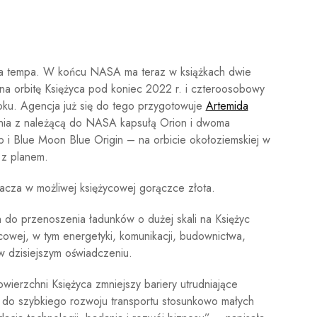
iera tempa. W końcu NASA ma teraz w książkach dwie
na orbitę Księżyca pod koniec 2022 r. i czteroosobowy
roku. Agencja już się do tego przygotowuje
Artemida
wania z należącą do NASA kapsułą Orion i dwoma
 i Blue Moon Blue Origin – na orbicie okołoziemskiej w
 z planem.
acza w możliwej księżycowej gorączce złota.
h do przenoszenia ładunków o dużej skali na Księżyc
ycowej, w tym energetyki, komunikacji, budownictwa,
 w dzisiejszym oświadczeniu.
owierzchni Księżyca zmniejszy bariery utrudniające
ąc do szybkiego rozwoju transportu stosunkowo małych