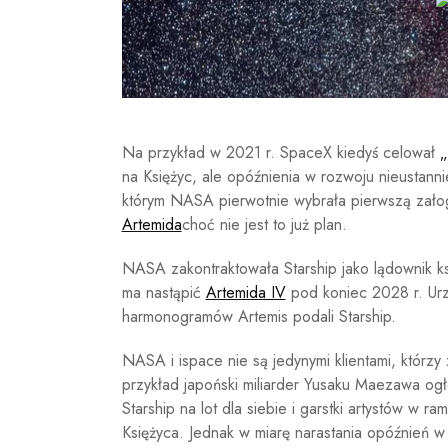
Na przykład w 2021 r. SpaceX kiedyś celował
„
na Księżyc, ale opóźnienia w rozwoju nieustann
którym NASA pierwotnie wybrała pierwszą zało
Artemida
choć nie jest to już plan.
NASA zakontraktowała Starship jako lądownik k
ma nastąpić
Artemida IV
pod koniec 2028 r. Urz
harmonogramów Artemis podali Starship.
NASA i ispace nie są jedynymi klientami, którzy z
przykład japoński miliarder Yusaku Maezawa ogł
Starship na lot dla siebie i garstki artystów w 
Księżyca. Jednak w miarę narastania opóźnień