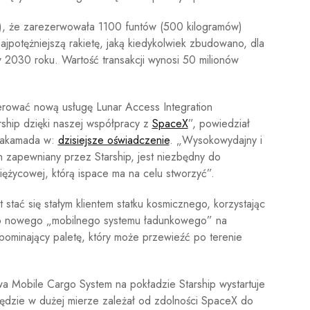
pca), że zarezerwowała 1100 funtów (500 kilogramów)
najpotężniejszą rakietę, jaką kiedykolwiek zbudowano, dla
w 2030 roku. Wartość transakcji wynosi 50 milionów
rować nową usługę Lunar Access Integration
rship dzięki naszej współpracy z
SpaceX
”, powiedział
 Hakamada w:
dzisiejsze oświadczenie
. „Wysokowydajny i
en zapewniany przez Starship, jest niezbędny do
ężycowej, którą ispace ma na celu stworzyć”.
t stać się stałym klientem statku kosmicznego, korzystając
go nowego „mobilnego systemu ładunkowego” na
ypominający paletę, który może przewieźć po terenie
 Mobile Cargo System na pokładzie Starship wystartuje
ędzie w dużej mierze zależał od zdolności SpaceX do