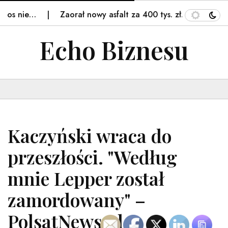
os nie…
Zaorał nowy asfalt za 400 tys. zł. Rolnika…
Echo Biznesu
Kaczyński wraca do
przeszłości. "Według
mnie Lepper został
zamordowany" –
PolsatNews.pl