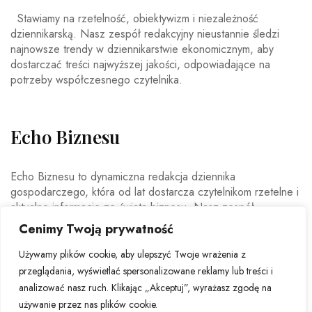
Stawiamy na rzetelność, obiektywizm i niezależność
dziennikarską. Nasz zespół redakcyjny nieustannie śledzi
najnowsze trendy w dziennikarstwie ekonomicznym, aby
dostarczać treści najwyższej jakości, odpowiadające na
potrzeby współczesnego czytelnika.
Echo Biznesu
Echo Biznesu to dynamiczna redakcja dziennika
gospodarczego, która od lat dostarcza czytelnikom rzetelne i
aktualne informacje ze świata biznesu. Nasz zespół
doświadczonych dziennikarzy i ekspertów ekonomicznych
Cenimy Twoją prywatność
codziennie analizuje najważniejsze wydarzenia rynkowe,
trendy gospodarcze oraz decyzje mające wpływ na polską i
Używamy plików cookie, aby ulepszyć Twoje wrażenia z
światową ekonomię.
przeglądania, wyświetlać spersonalizowane reklamy lub treści i
analizować nasz ruch. Klikając „Akceptuj”, wyrażasz zgodę na
używanie przez nas plików cookie.