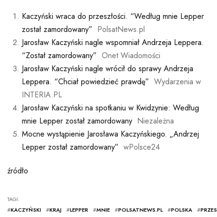
Kaczyński wraca do przeszłości. “Według mnie Lepper
został zamordowany”
PolsatNews.pl
Jarosław Kaczyński nagle wspomniał Andrzeja Leppera.
“Został zamordowany”
Onet Wiadomości
Jarosław Kaczyński nagle wrócił do sprawy Andrzeja
Leppera. “Chciał powiedzieć prawdę”
Wydarzenia w
INTERIA.PL
Jarosław Kaczyński na spotkaniu w Kwidzynie: Według
mnie Lepper został zamordowany
Niezależna
Mocne wystąpienie Jarosława Kaczyńskiego. „Andrzej
Lepper został zamordowany”
wPolsce24
źródło
TAGI:
#
KACZYŃSKI
#
KRAJ
#
LEPPER
#
MNIE
#
POLSATNEWS.PL
#
POLSKA
#
PRZE