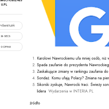
A@ECHOBIZNES
U.PL
YŚWIETLEŃ
36 SECS
0 OPINII
Karolowi Nawrockiemu ufa mniej osób, niż 
Spada zaufanie do prezydenta Nawrockiego. 
Zaskakujące zmiany w rankingu zaufania do
Sondaż. Komu ufają Polacy? Zmiana na pie
Sikorski zyskuje, Nawrocki traci. Świeży so
lidera
Wydarzenia w INTERIA.PL
źródło