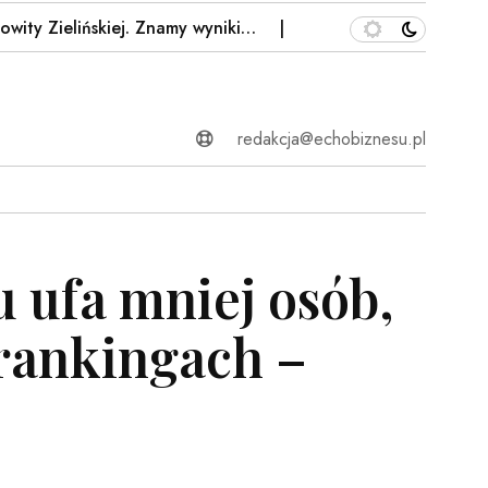
 Zielińskiej. Znamy wyniki…
Kilka godzin ulewy wystarczy
redakcja@echobiznesu.pl
ufa mniej osób,
 rankingach –