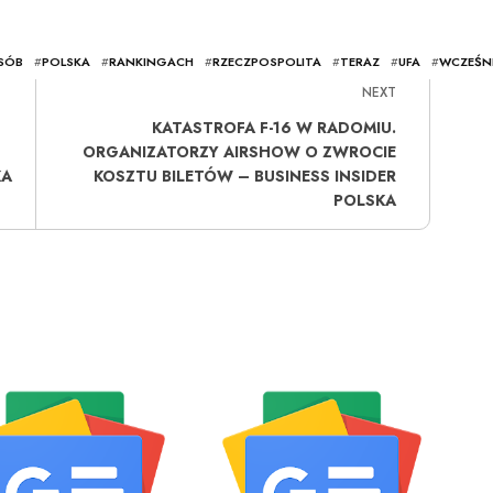
SÓB
#
POLSKA
#
RANKINGACH
#
RZECZPOSPOLITA
#
TERAZ
#
UFA
#
WCZEŚNI
NEXT
KATASTROFA F-16 W RADOMIU.
ORGANIZATORZY AIRSHOW O ZWROCIE
KA
KOSZTU BILETÓW – BUSINESS INSIDER
POLSKA