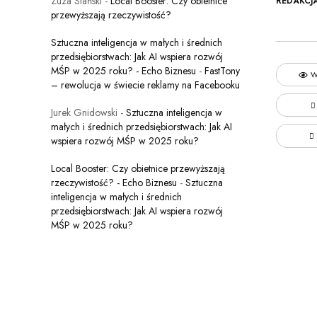
Zuza Stański
-
Local Booster: Czy obietnice
REDAKCJ
przewyższają rzeczywistość?
Sztuczna inteligencja w małych i średnich
przedsiębiorstwach: Jak AI wspiera rozwój
MŚP w 2025 roku? - Echo Biznesu
-
FastTony
W
– rewolucja w świecie reklamy na Facebooku
Jurek Gnidowski
-
Sztuczna inteligencja w
małych i średnich przedsiębiorstwach: Jak AI
wspiera rozwój MŚP w 2025 roku?
Local Booster: Czy obietnice przewyższają
rzeczywistość? - Echo Biznesu
-
Sztuczna
inteligencja w małych i średnich
przedsiębiorstwach: Jak AI wspiera rozwój
MŚP w 2025 roku?