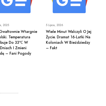
a, 2025
5 Lipca, 2026
 Gwałtownie Wtargnie
Wiele Minut Walczyli O Jej
lski. Temperatura
Życie. Dramat 16-Latki Na
ybuje Do 33℃ W
Koloniach W Bieździedzy
Dniach I Zmieni
– Fakt
dę – Fani Pogody