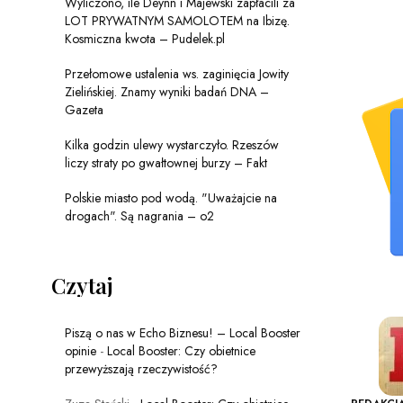
Wyliczono, ile Deynn i Majewski zapłacili za
LOT PRYWATNYM SAMOLOTEM na Ibizę.
Kosmiczna kwota – Pudelek.pl
Przełomowe ustalenia ws. zaginięcia Jowity
Zielińskiej. Znamy wyniki badań DNA –
Gazeta
Kilka godzin ulewy wystarczyło. Rzeszów
liczy straty po gwałtownej burzy – Fakt
Polskie miasto pod wodą. "Uważajcie na
drogach". Są nagrania – o2
Czytaj
Piszą o nas w Echo Biznesu! – Local Booster
opinie
-
Local Booster: Czy obietnice
przewyższają rzeczywistość?