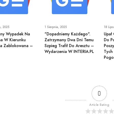
a, 2025
1 Sierpnia, 2025
18 Lipc
elny Wypadek Na
"Dopadniemy Każdego".
Upał
sa W Kierunku
Zatrzymany Dwa Dni Temu
Do Po
ia Zablokowana –
Szpieg Trafił Do Aresztu –
Posz
Wydarzenia W INTERIA.PL
Tych 
Pogo
0
Article Rating