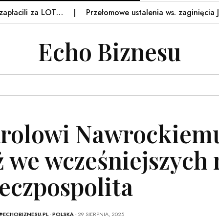
cili za LOT…
Przełomowe ustalenia ws. zaginięcia Jowity
Echo Biznesu
rolowi Nawrockiemu 
ż we wcześniejszych
eczpospolita
@ECHOBIZNESU.PL
-
POLSKA
- 29 SIERPNIA, 2025