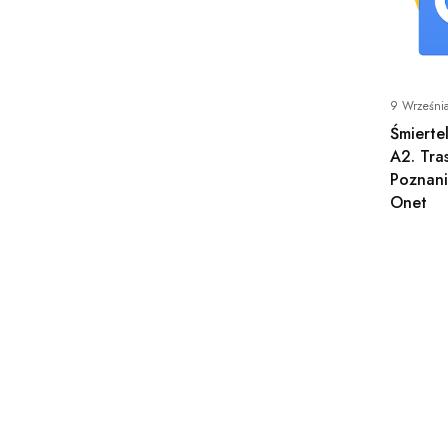
9 Wrześni
Śmiert
A2. Tra
Poznan
Onet