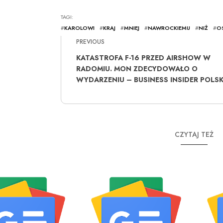
TAGI:
#
KAROLOWI
#
KRAJ
#
MNIEJ
#
NAWROCKIEMU
#
NIŻ
#
O
PREVIOUS
KATASTROFA F-16 PRZED AIRSHOW W
RADOMIU. MON ZDECYDOWAŁO O
WYDARZENIU – BUSINESS INSIDER POLS
CZYTAJ TEŻ