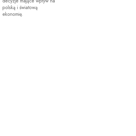
decyzje mające wpływ na
polską i światową
ekonomię.