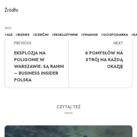
Źródło
TAGI:
#
ALE
#
BIZNES
#
DZIEĆMI
#
EKSKLUZYWNE
#
FINANSE
#
GOSPODARKA
#
K
PREVIOUS
NEXT
EKSPLOZJA NA
6 POMYSŁÓW NA
POLIGONIE W
STRÓJ NA KAŻDĄ
WARSZAWIE. SĄ RANNI
OKAZJĘ
– BUSINESS INSIDER
POLSKA
CZYTAJ TEŻ