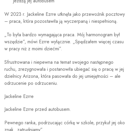
jeżdżą jej autobusem
W 2023 r. Jackeline Ezrre utknęła jako przewoźnik pocztowy
– praca, która pozostawiła ją wyczerpaną i niespełnioną.
„To była bardzo wymagająca praca. Mój harmonogram był
wszędzie”, mówi Ezrre wyłącznie. „Spędzałem więcej czasu
w pracy niż z moimi dziećmi”.
Sfrustrowana i niepewna na temat swojego następnego
ruchu, zrezygnowała i postanowiła ubiegać się o pracę w jej
dzielnicy Arizona, która pasowała do jej umiejętności – ale
odrzucenie po odrzuceniu.
Jackeline Ezrre
Jackeline Ezrre przed autobusem.
Pewnego ranka, podrzucając córkę w szkole, przykuł jej oko
znak „zatrudniamy”.