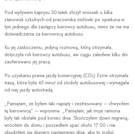
Pod wpływem kaprysu 30-latek złożył wniosek o kilka
stanowisk szkolnych-od pracownika stołówki po opiekuna-w
tym jednego dla zastępcy kierowcy autobusu, mimo że nie ma
doświadczenia za kierownicą autobusu.
Ku jej zaskoczeniu, jedyną rozmową, którą otrzymała,
dotyczyła roli kierowcy autobusu, aw ciągu zaledwie kilku dni
zaoferowano jej pracę.
Po uzyskaniu prawa jazdy komercyjnej (CDL) Ezrre otrzymała
trasę, która była 45 minut od stodoły autobusowej i wymagała
od niej jazdy autostradą.
„Pamiętam, że byłem taki napięty i zestresowany – chwyciłem
tę kierownicę” – wspomina. „Pamiętam, jak moje ramiona
były tak obolałe pod koniec dnia. Skończyłem dzień migreną,
wróciłem do domu i poszedłem spać około 17:00 i nie
obudziłem się dopiero następnego dnia, aby to zrobić