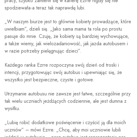
pracy, szybko zamienił się w karierę Ezrre nigdy się nie
spodziewała-a teraz tak naprawdę lubi.
„W naszym biurze jest to głównie kobiety prowadzące, które
uwielbiam”, dzieli się. „Jako sama mama ta rola po prostu
pasuje do mnie. Czuję, że kobiety są bardziej wychowujące,
a także wiemy, jak wielozadaniowość, jak jazda autobusem i
w razie potrzeby pielęgnując dzieci”.
Każdego ranka Ezrre rozpoczyna swój dzień od troski i
intencji, przygotowując swój autobus i upewniając się, że
wszystko jest bezpieczne, czyste i gotowe.
Utrzymanie autobusu nie zawsze jest łatwe, szczególnie przy
tak wielu uczniach jeżdżących codziennie, ale jest dumna z
wysiłku.
„Lubię robić dodatkowe poświęcenie i czyścić ją dla moich
uczniów” – mówi Ezrre. „Chcę, aby moi uczniowie lubili