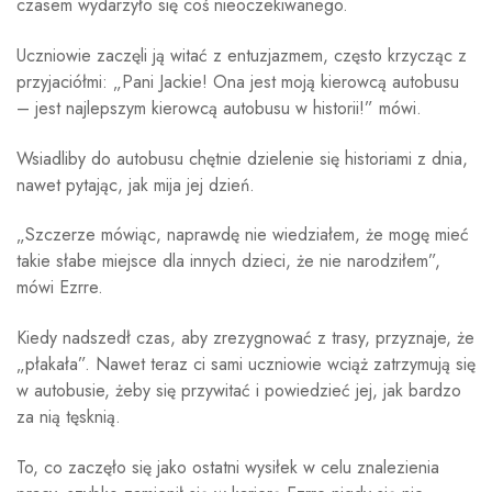
czasem wydarzyło się coś nieoczekiwanego.
Uczniowie zaczęli ją witać z entuzjazmem, często krzycząc z
przyjaciółmi: „Pani Jackie! Ona jest moją kierowcą autobusu
– jest najlepszym kierowcą autobusu w historii!” mówi.
Wsiadliby do autobusu chętnie dzielenie się historiami z dnia,
nawet pytając, jak mija jej dzień.
„Szczerze mówiąc, naprawdę nie wiedziałem, że mogę mieć
takie słabe miejsce dla innych dzieci, że nie narodziłem”,
mówi Ezrre.
Kiedy nadszedł czas, aby zrezygnować z trasy, przyznaje, że
„płakała”. Nawet teraz ci sami uczniowie wciąż zatrzymują się
w autobusie, żeby się przywitać i powiedzieć jej, jak bardzo
za nią tęsknią.
To, co zaczęło się jako ostatni wysiłek w celu znalezienia