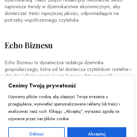
najnowsze trendy w dziennikarstwie ekonomicznym, aby
dostarczać treści najwyższej jakości, odpowiadające na
potrzeby współczesnego czytelnika.
Echo Biznesu
Echo Biznesu to dynamiczna redakcja dziennika
gospodarczego, która od lat dostarcza czytelnikom rzetelne i
aktualne informacje ze świata biznesu. Nasz zespół
doświadczonych dziennikarzy i ekspertów ekonomicznych
Cenimy Twoją prywatność
codziennie analizuje najważniejsze wydarzenia rynkowe,
trendy gospodarcze oraz decyzje mające wpływ na polską i
Używamy plików cookie, aby ulepszyć Twoje wrażenia z
światową ekonomię.
przeglądania, wyświetlać spersonalizowane reklamy lub treści i
analizować nasz ruch. Klikając „Akceptuj”, wyrażasz zgodę na
używanie przez nas plików cookie.
Odrzuć
Akceptuj
© Copyright 2026 - Echo Biznesu . All Rights Reserved