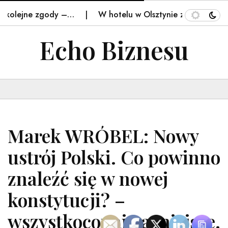
kolejne zgody –…
W hotelu w Olsztynie zawaliła się ści
Echo Biznesu
Marek WRÓBEL: Nowy
ustrój Polski. Co powinno
znaleźć się w nowej
konstytucji? –
wszystkoconajwazniejsze.