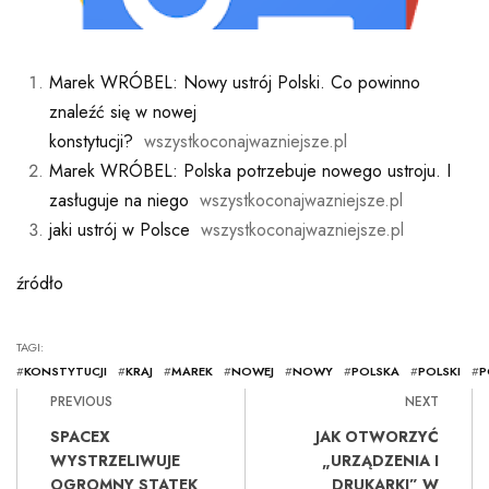
Marek WRÓBEL: Nowy ustrój Polski. Co powinno
znaleźć się w nowej
konstytucji?
wszystkoconajwazniejsze.pl
Marek WRÓBEL: Polska potrzebuje nowego ustroju. I
zasługuje na niego
wszystkoconajwazniejsze.pl
jaki ustrój w Polsce
wszystkoconajwazniejsze.pl
źródło
TAGI:
#
KONSTYTUCJI
#
KRAJ
#
MAREK
#
NOWEJ
#
NOWY
#
POLSKA
#
POLSKI
#
P
PREVIOUS
NEXT
SPACEX
JAK OTWORZYĆ
WYSTRZELIWUJE
„URZĄDZENIA I
OGROMNY STATEK
DRUKARKI” W