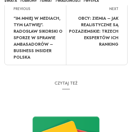
ŚWIATA
#
OBRONY
#
ŚWIAT
#
WIADOMOŚCI
#
WYSYŁA
PREVIOUS
NEXT
"IM MNIEJ W MEDIACH,
OBCY: ZIEMIA – JAK
TYM ŁATWIEJ".
REALISTYCZNE SĄ
RADOSŁAW SIKORSKI O
POZAZIEMSKIE: TRZECH
SPORZE W SPRAWIE
EKSPERTÓW ICH
AMBASADORÓW –
RANKING
BUSINESS INSIDER
POLSKA
CZYTAJ TEŻ