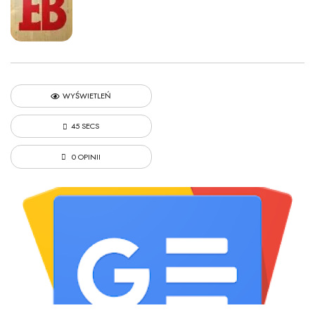
WYŚWIETLEŃ
45 SECS
0 OPINII