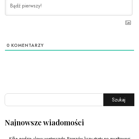
0
KOMENTARZY
Szukaj
Najnowsze wiadomości
Kilka godzin ulewy wystarczyło. Rzeszów liczy straty po gwałtownej