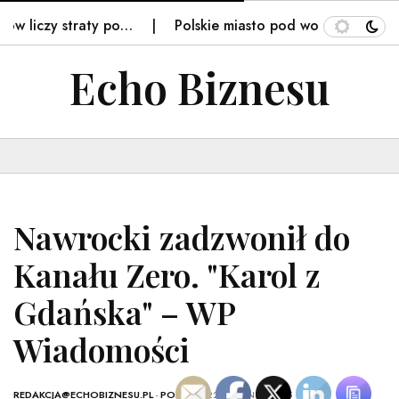
 liczy straty po…
Polskie miasto pod wodą. "Uważajcie
Echo Biznesu
Nawrocki zadzwonił do
Kanału Zero. "Karol z
Gdańska" – WP
Wiadomości
REDAKCJA@ECHOBIZNESU.PL
-
POLSKA
- 22 SIERPNIA, 2025