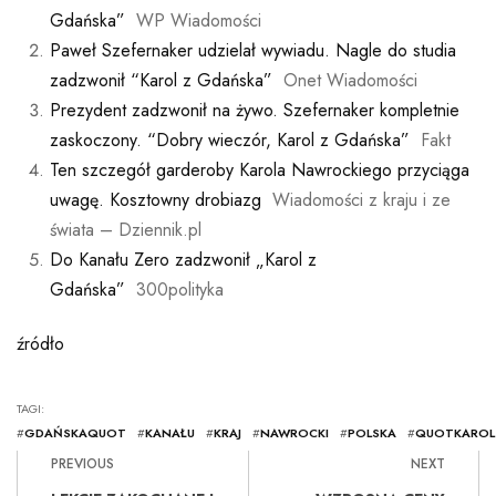
Gdańska”
WP Wiadomości
Paweł Szefernaker udzielał wywiadu. Nagle do studia
zadzwonił “Karol z Gdańska”
Onet Wiadomości
Prezydent zadzwonił na żywo. Szefernaker kompletnie
zaskoczony. “Dobry wieczór, Karol z Gdańska”
Fakt
Ten szczegół garderoby Karola Nawrockiego przyciąga
uwagę. Kosztowny drobiazg
Wiadomości z kraju i ze
świata – Dziennik.pl
Do Kanału Zero zadzwonił „Karol z
Gdańska”
300polityka
źródło
TAGI:
#
GDAŃSKAQUOT
#
KANAŁU
#
KRAJ
#
NAWROCKI
#
POLSKA
#
QUOTKAROL
PREVIOUS
NEXT