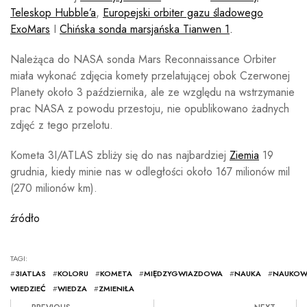
Teleskop Hubble’a
,
Europejski orbiter gazu śladowego
ExoMars
I
Chińska sonda marsjańska Tianwen 1
.
Należąca do NASA sonda Mars Reconnaissance Orbiter
miała wykonać zdjęcia komety przelatującej obok Czerwonej
Planety około 3 października, ale ze względu na wstrzymanie
prac NASA z powodu przestoju, nie opublikowano żadnych
zdjęć z tego przelotu.
Kometa 3I/ATLAS zbliży się do nas najbardziej
Ziemia
19
grudnia, kiedy minie nas w odległości około 167 milionów mil
(270 milionów km).
źródło
TAGI:
#
3IATLAS
#
KOLORU
#
KOMETA
#
MIĘDZYGWIAZDOWA
#
NAUKA
#
NAUKOW
WIEDZIEĆ
#
WIEDZA
#
ZMIENIŁA