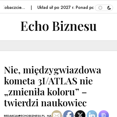
aczcie…
Układ sił po 2027 r. Ponad połowa responden
Echo Biznesu
Nie, międzygwiazdowa
kometa 3I/ATLAS nie
„zmieniła koloru” –
twierdzi naukowiec
REDAKCJA@ECHOBIZNESU.PL
-
NAUKA
- 8 LISTOPADA, 2025