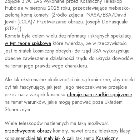
Zdjęcie 3I/ATLAS wykonane przez Kosmiczny Teleskop
Hubble’a w sierpniu 2025 roku, przedstawiające niebiesko-
zieloną komę komety.
(Źródło zdjęcia: NASA/ESA/David
Jewitt (UCLA)/ Przetwarzanie obrazu: Joseph DePasquale
(STScI))
Kometa była celem wielu dezinformacji i skrajnych spekulacji,
w tym teorie spiskowe
które twierdzą, że w rzeczywistości
jest to statek kosmiczny obcych i że rząd USA wykorzystuje
obecne zawieszenie działalności rządu do ukrycia dowodów
na temat jego prawdziwego charakteru.
Ale tak ekstremalne okoliczności nie są konieczne, aby obiekt
był tak fascynujący, jak jest. Jego nieoczekiwane przejście
przez nasz zakątek kosmosu
oferuje nam rzadkie spojrzenie
na temat warunków, jakie mogą panować poza Układem
Słonecznym.
Wiele teleskopów naziemnych ma taką możliwość
przechwycone obrazy
komety, nawet przez teleskopy klasy
konsumenckiej
tak mały jak 6 cali
i tak samo
Kosmiczny