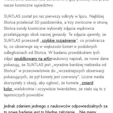
nasze kosmiczne sąsiedztwo.
3I/ATLAS został po raz pierwszy odkryty w lipcu. Najbliżej
Słońca przeleciał 30 października, a trzy zwrócone w stronę
Słońca sondy kosmiczne wykonały zdjęcia wędrowca
przelatującego obok naszej gwiazdy. Te zdjęcia ujawniły, że
3I/ATLAS przeszedł „
szybkie rozjaśnienie
“, co przekracza
to, co obserwuje się w większości komet w podobnych
odległościach od Słońca. W badaniu przeddrukiem tych
zdjęć
opublikowany na arXiv
naukowcy napisali, że nowe dane
pokazują, że 3I/ATLAS jest „wyraźnie bardziej niebieska od
Słońca” w przeciwieństwie do „wcześniejszych obserwacji
pokazujących, że pył komety jest czerwony”. Liczne media
skorzystały z okazji, aby ogłosić, że kometa „
zmienił
kolor
„wielokrotnie i oczywiście twierdziłem, że stało się to z
tajemniczych powodów.
Jednak zdaniem jednego z naukowców odpowiedzialnych za
to nowe badanie jest to błędne założenie. „Nie mamy