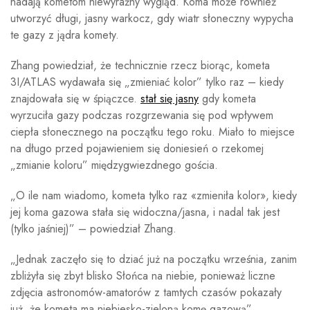
nadają kometom niewyraźny wygląd. Koma może również
utworzyć długi, jasny warkocz, gdy wiatr słoneczny wypycha
te gazy z jądra komety.
Zhang powiedział, że technicznie rzecz biorąc, kometa
3I/ATLAS wydawała się „zmieniać kolor” tylko raz – kiedy
znajdowała się w śpiączce.
stał się jasny
gdy kometa
wyrzuciła gazy podczas rozgrzewania się pod wpływem
ciepła słonecznego na początku tego roku. Miało to miejsce
na długo przed pojawieniem się doniesień o rzekomej
„zmianie koloru” międzygwiezdnego gościa.
„O ile nam wiadomo, kometa tylko raz «zmieniła kolor», kiedy
jej koma gazowa stała się widoczna/jasna, i nadal tak jest
(tylko jaśniej)” – powiedział Zhang.
„Jednak zaczęło się to dziać już na początku września, zanim
zbliżyła się zbyt blisko Słońca na niebie, ponieważ liczne
zdjęcia astronomów-amatorów z tamtych czasów pokazały
już, że kometa ma niebiesko-zieloną komę gazową”.