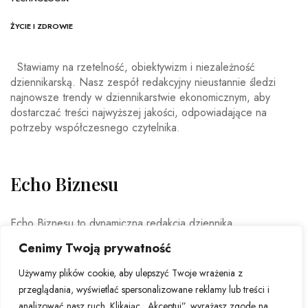
ŻYCIE I ZDROWIE
Stawiamy na rzetelność, obiektywizm i niezależność
dziennikarską. Nasz zespół redakcyjny nieustannie śledzi
najnowsze trendy w dziennikarstwie ekonomicznym, aby
dostarczać treści najwyższej jakości, odpowiadające na
potrzeby współczesnego czytelnika.
Echo Biznesu
Echo Biznesu to dynamiczna redakcja dziennika
gospodarczego, która od lat dostarcza czytelnikom rzetelne i
Cenimy Twoją prywatność
aktualne informacje ze świata biznesu. Nasz zespół
doświadczonych dziennikarzy i ekspertów ekonomicznych
Używamy plików cookie, aby ulepszyć Twoje wrażenia z
codziennie analizuje najważniejsze wydarzenia rynkowe,
przeglądania, wyświetlać spersonalizowane reklamy lub treści i
trendy gospodarcze oraz decyzje mające wpływ na polską i
analizować nasz ruch. Klikając „Akceptuj”, wyrażasz zgodę na