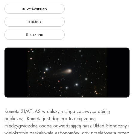
WYŚWIETLEŃ
6MINS
0 OPINII
Kometa 3I/ATLAS w dalszym ciągu zachwyca opinię
publiczną. Kometa jest dopiero trzecią znaną
międzygwiezdną osobą odwiedzającą nasz Układ Słoneczny i
wielokrotnie zaskakiwała astronomów, gdy przelatywała przez