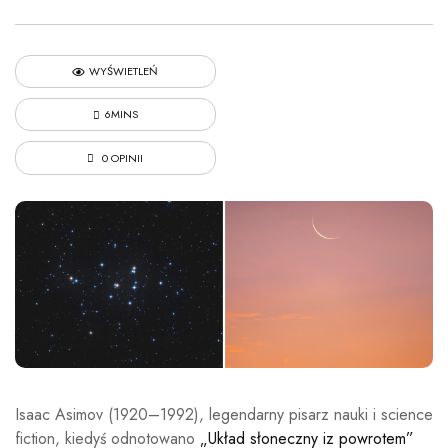
WYŚWIETLEŃ
6MINS
0 OPINII
Isaac Asimov (1920–1992), legendarny pisarz nauki i science
fiction, kiedyś odnotowano
„Układ słoneczny iz powrotem”