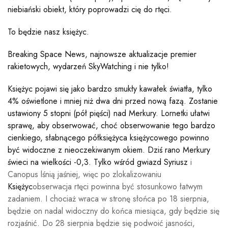
niebiański obiekt, który poprowadzi cię do rtęci.
To będzie nasz księżyc.
Breaking Space News, najnowsze aktualizacje premier
rakietowych, wydarzeń SkyWatching i nie tylko!
Księżyc pojawi się jako bardzo smukły kawałek światła, tylko
4% oświetlone i mniej niż dwa dni przed nową fazą. Zostanie
ustawiony 5 stopni (pół pięści) nad Merkury. Lornetki ułatwi
sprawę, aby obserwować, choć obserwowanie tego bardzo
cienkiego, słabnącego półksiężyca księżycowego powinno
być widoczne z nieoczekiwanym okiem. Dziś rano Merkury
świeci na wielkości -0,3. Tylko wśród gwiazd
Syriusz
i
Canopus lśnią jaśniej, więc po zlokalizowaniu
Księżyc
obserwacja rtęci powinna być stosunkowo łatwym
zadaniem. I chociaż wraca w stronę słońca po 18 sierpnia,
będzie on nadal widoczny do końca miesiąca, gdy będzie się
rozjaśnić. Do 28 sierpnia będzie się podwoić jasności,