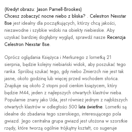
(Kredyt obrazu: Jason Parnell-Brookes)
Chcesz zobaczyć nocne niebo z bliska? .
Celestron Nexstar
8se
jest idealny dla początkujących, którzy chcą jakości,
niezawodne i szybkie widoki na obiekty niebieskie. Aby
uzyskać bardziej dogłębny wygląd, sprawdź nasze
Recenzja
Celestron Nexstar 8se.
Oprócz oglądania Księżyca i Merkurego z lornetką 21
sierpnia, będzie kolejny niebiański widok, aby poszukać tego
ranka. Spróbuj szukać tego, gdy niebo Zmierzch nie jest tak
jasne, około godzinę lub więcej przed wschodem słońca.
Znajduje się około 2 stopni pod cienkim księżycem, który
będzie M44, jeden z najlepszych otwartych klastrów nieba.
Popularnie znany jako Uda, jest również jednym z najbliższych
otwartych klastrów w odległości 500
lata świetlne
. Lornetki są
idealne do zbadania tego szerokiego, interesującego pola
gwiazd. Jego centralna grupa gwiazd jest ułożona w szorstkie
rzędy, które tworzą ogólnie trójkątny kształt, co sugeruje