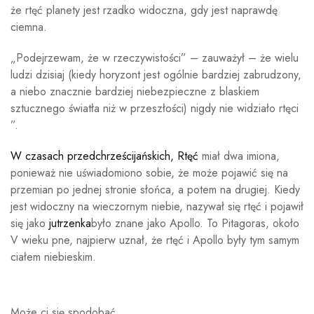
że rtęć planety jest rzadko widoczna, gdy jest naprawdę
ciemna.
„Podejrzewam, że w rzeczywistości” – zauważył – że wielu
ludzi dzisiaj (kiedy horyzont jest ogólnie bardziej zabrudzony,
a niebo znacznie bardziej niebezpieczne z blaskiem
sztucznego światła niż w przeszłości) nigdy nie widziało rtęci
”.
W czasach przedchrześcijańskich,
Rtęć
miał dwa imiona,
ponieważ nie uświadomiono sobie, że może pojawić się na
przemian po jednej stronie słońca, a potem na drugiej. Kiedy
jest widoczny na wieczornym niebie, nazywał się rtęć i pojawił
się jako
jutrzenka
było znane jako Apollo. To Pitagoras, około
V wieku pne, najpierw uznał, że rtęć i Apollo były tym samym
ciałem niebieskim.
Może ci się spodobać