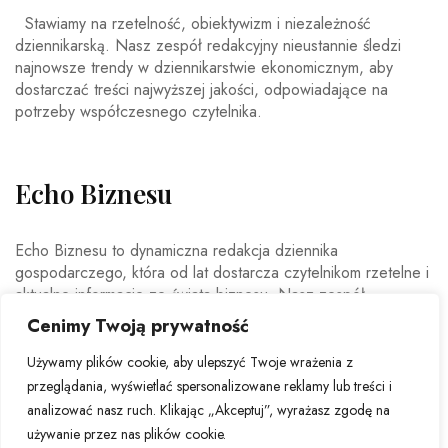
Stawiamy na rzetelność, obiektywizm i niezależność
dziennikarską. Nasz zespół redakcyjny nieustannie śledzi
najnowsze trendy w dziennikarstwie ekonomicznym, aby
dostarczać treści najwyższej jakości, odpowiadające na
potrzeby współczesnego czytelnika.
Echo Biznesu
Echo Biznesu to dynamiczna redakcja dziennika
gospodarczego, która od lat dostarcza czytelnikom rzetelne i
aktualne informacje ze świata biznesu. Nasz zespół
doświadczonych dziennikarzy i ekspertów ekonomicznych
Cenimy Twoją prywatność
codziennie analizuje najważniejsze wydarzenia rynkowe,
trendy gospodarcze oraz decyzje mające wpływ na polską i
Używamy plików cookie, aby ulepszyć Twoje wrażenia z
światową ekonomię.
przeglądania, wyświetlać spersonalizowane reklamy lub treści i
analizować nasz ruch. Klikając „Akceptuj”, wyrażasz zgodę na
używanie przez nas plików cookie.