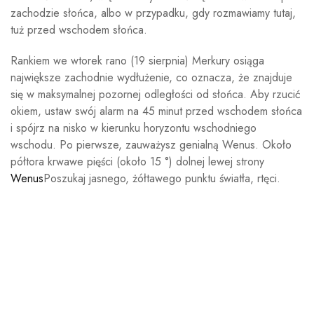
zachodzie słońca, albo w przypadku, gdy rozmawiamy tutaj,
tuż przed wschodem słońca.
Rankiem we wtorek rano (19 sierpnia) Merkury osiąga
największe zachodnie wydłużenie, co oznacza, że znajduje
się w maksymalnej pozornej odległości od słońca. Aby rzucić
okiem, ustaw swój alarm na 45 minut przed wschodem słońca
i spójrz na nisko w kierunku horyzontu wschodniego
wschodu. Po pierwsze, zauważysz genialną Wenus. Około
półtora krwawe pięści (około 15 °) dolnej lewej strony
Wenus
Poszukaj jasnego, żółtawego punktu światła, rtęci.