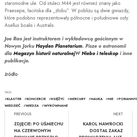
staromodne ule. Od stuleci M44 jest również znany jako
Praesepe, łacińska dla „żłobu”. W pobliżu są dwie gwiazdy,
które podobno reprezentowały północne i południowe osły:
Asellus boalis i Australis.
Joe Rao jest instruktorem i wykładowcą gościnnym w
Nowym Jorku
Hayden Planetarium
. Pisze o astronomii
dla
Magazyn historii naturalnej
W
Niebo i teleskop
i inne
publikacje.
źródło
TAGI:
#
KLASTER
#
KONCERCIE
#
KSIĘŻYC
#
MERCURY
#
NAUKA
#
NIE
#
PORANNY
WIEDZIEĆ
#
WIEDZA
#
WYRÓWNANE
PREVIOUS
NEXT
ZDJĘCIE: PO UŚMIECHU
KAROL NAWROCKI
NA CZERWONYM
DOSTAŁ ZAKAZ