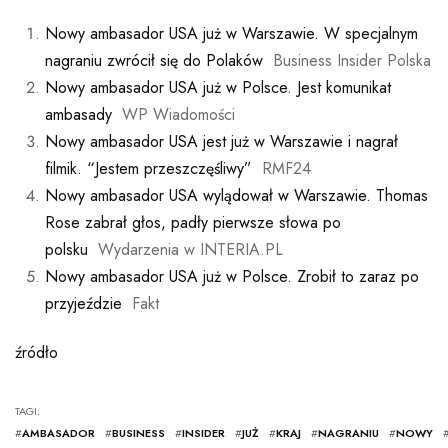
Nowy ambasador USA już w Warszawie. W specjalnym
nagraniu zwrócił się do Polaków
Business Insider Polska
Nowy ambasador USA już w Polsce. Jest komunikat
ambasady
WP Wiadomości
Nowy ambasador USA jest już w Warszawie i nagrał
filmik. “Jestem przeszczęśliwy”
RMF24
Nowy ambasador USA wylądował w Warszawie. Thomas
Rose zabrał głos, padły pierwsze słowa po
polsku
Wydarzenia w INTERIA.PL
Nowy ambasador USA już w Polsce. Zrobił to zaraz po
przyjeździe
Fakt
źródło
TAGI:
#
AMBASADOR
#
BUSINESS
#
INSIDER
#
JUŻ
#
KRAJ
#
NAGRANIU
#
NOWY