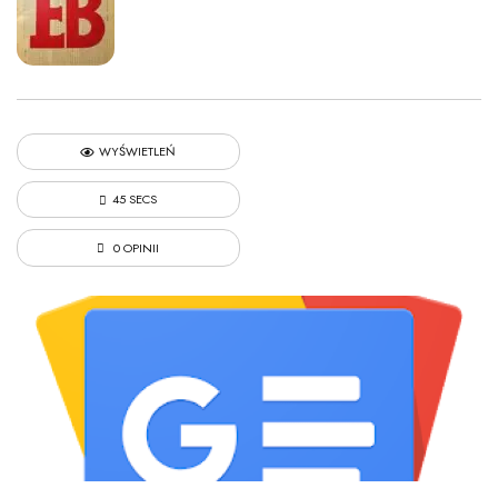
WYŚWIETLEŃ
45 SECS
0 OPINII