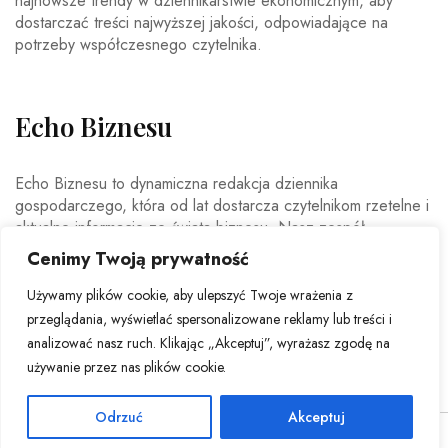
najnowsze trendy w dziennikarstwie ekonomicznym, aby
dostarczać treści najwyższej jakości, odpowiadające na
potrzeby współczesnego czytelnika.
Echo Biznesu
Echo Biznesu to dynamiczna redakcja dziennika
gospodarczego, która od lat dostarcza czytelnikom rzetelne i
aktualne informacje ze świata biznesu. Nasz zespół
doświadczonych dziennikarzy i ekspertów ekonomicznych
Cenimy Twoją prywatność
codziennie analizuje najważniejsze wydarzenia rynkowe,
trendy gospodarcze oraz decyzje mające wpływ na polską i
Używamy plików cookie, aby ulepszyć Twoje wrażenia z
światową ekonomię.
przeglądania, wyświetlać spersonalizowane reklamy lub treści i
analizować nasz ruch. Klikając „Akceptuj”, wyrażasz zgodę na
używanie przez nas plików cookie.
Odrzuć
Akceptuj
© Copyright 2026 - Echo Biznesu . All Rights Reserved