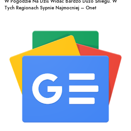
W Pogodzie Na Dziś Widać Bardzo Dużo Śniegu. W
Tych Regionach Sypnie Najmocniej – Onet