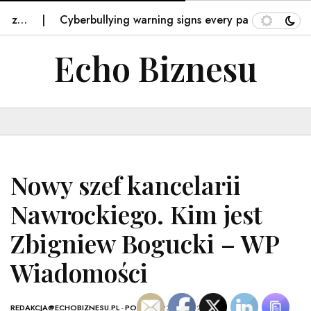
z…
Cyberbullying warning signs every parent and gran
Echo Biznesu
Nowy szef kancelarii
Nawrockiego. Kim jest
Zbigniew Bogucki – WP
Wiadomości
REDAKCJA@ECHOBIZNESU.PL
-
POLSKA
- 22 LIPCA, 2025