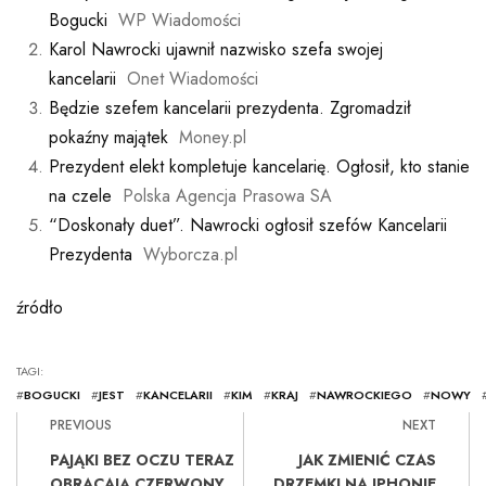
Bogucki
WP Wiadomości
Karol Nawrocki ujawnił nazwisko szefa swojej
kancelarii
Onet Wiadomości
Będzie szefem kancelarii prezydenta. Zgromadził
pokaźny majątek
Money.pl
Prezydent elekt kompletuje kancelarię. Ogłosił, kto stanie
na czele
Polska Agencja Prasowa SA
“Doskonały duet”. Nawrocki ogłosił szefów Kancelarii
Prezydenta
Wyborcza.pl
źródło
TAGI:
#
BOGUCKI
#
JEST
#
KANCELARII
#
KIM
#
KRAJ
#
NAWROCKIEGO
#
NOWY
PREVIOUS
NEXT
PAJĄKI BEZ OCZU TERAZ
JAK ZMIENIĆ CZAS
OBRACAJĄ CZERWONY
DRZEMKI NA IPHONIE