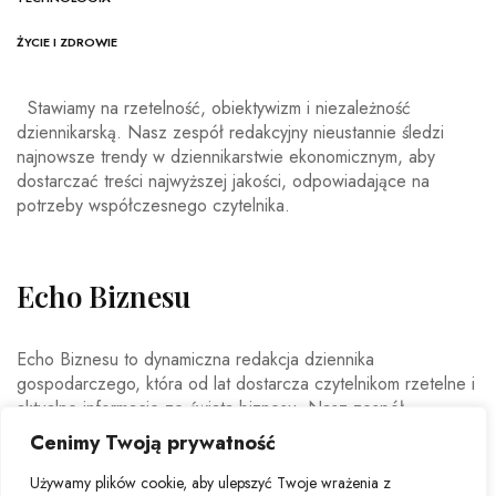
ŻYCIE I ZDROWIE
Stawiamy na rzetelność, obiektywizm i niezależność
dziennikarską. Nasz zespół redakcyjny nieustannie śledzi
najnowsze trendy w dziennikarstwie ekonomicznym, aby
dostarczać treści najwyższej jakości, odpowiadające na
potrzeby współczesnego czytelnika.
Echo Biznesu
Echo Biznesu to dynamiczna redakcja dziennika
gospodarczego, która od lat dostarcza czytelnikom rzetelne i
aktualne informacje ze świata biznesu. Nasz zespół
doświadczonych dziennikarzy i ekspertów ekonomicznych
Cenimy Twoją prywatność
codziennie analizuje najważniejsze wydarzenia rynkowe,
trendy gospodarcze oraz decyzje mające wpływ na polską i
Używamy plików cookie, aby ulepszyć Twoje wrażenia z