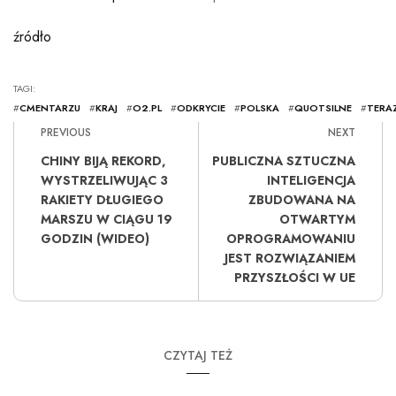
źródło
TAGI:
#
CMENTARZU
#
KRAJ
#
O2.PL
#
ODKRYCIE
#
POLSKA
#
QUOTSILNE
#
TERA
PREVIOUS
NEXT
CHINY BIJĄ REKORD,
PUBLICZNA SZTUCZNA
WYSTRZELIWUJĄC 3
INTELIGENCJA
RAKIETY DŁUGIEGO
ZBUDOWANA NA
MARSZU W CIĄGU 19
OTWARTYM
GODZIN (WIDEO)
OPROGRAMOWANIU
JEST ROZWIĄZANIEM
PRZYSZŁOŚCI W UE
CZYTAJ TEŻ