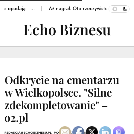
ce opadają –…
Aż nagrał. Oto rzeczywistość w Tatrach. 
Echo Biznesu
Odkrycie na cmentarzu
w Wielkopolsce. "Silne
zdekompletowanie" –
o2.pl
REDAKCJA@ECHOBIZNESU.PL
-
POLSKA
- 10 GRUDNIA, 2025