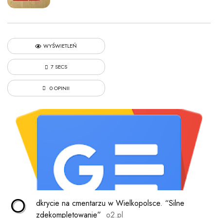
WYŚWIETLEŃ
7 SECS
0 OPINII
O
dkrycie na cmentarzu w Wielkopolsce. “Silne
zdekompletowanie”
o2.pl