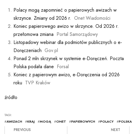
Polacy mogą zapomnieć o papierowych awizach w
skrzynce. Zmiany od 2026 r.
Onet Wiadomości
Koniec papierowego awizo w skrzynce. Od 2026 r.
przełomowa zmiana
Portal Samorządowy
Listopadowy webinar dla podmiotów publicznych o e-
Doręczeniach
Gov.pl
Ponad 2 mln skrzynek w systemie e-Doręczeń. Poczta
Polska podała dane
Forsal
Koniec z papierowym awizo, e-Doręczenia od 2026
roku
TVP Kraków
źródło
TAGI:
#
AWIZACH
#
KRAJ
#
MOGĄ
#
ONET
#
PAPIEROWYCH
#
POLACY
#
POLSKA
PREVIOUS
NEXT