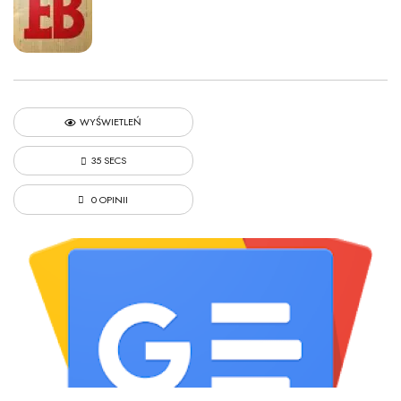
WYŚWIETLEŃ
35 SECS
0 OPINII