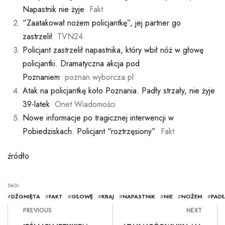
Napastnik nie żyje
Fakt
“Zaatakował nożem policjantkę”, jej partner go
zastrzelił
TVN24
Policjant zastrzelił napastnika, który wbił nóż w głowę
policjantki. Dramatyczna akcja pod
Poznaniem
poznan.wyborcza.pl
Atak na policjantkę koło Poznania. Padły strzały, nie żyje
39-latek
Onet Wiadomości
Nowe informacje po tragicznej interwencji w
Pobiedziskach. Policjant “roztrzęsiony”
Fakt
źródło
TAGI:
#
DŹGNIĘTA
#
FAKT
#
GŁOWĘ
#
KRAJ
#
NAPASTNIK
#
NIE
#
NOŻEM
#
PADŁ
PREVIOUS
NEXT