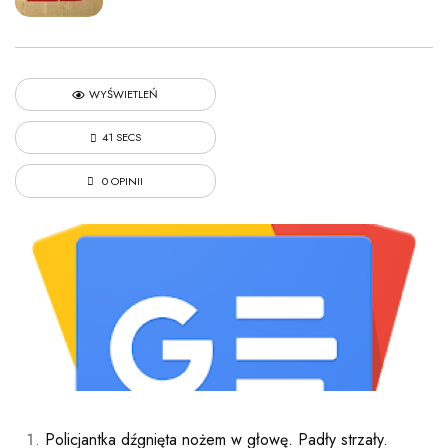
WYŚWIETLEŃ
41 SECS
0 OPINII
Policjantka dźgnięta nożem w głowę. Padły strzały.