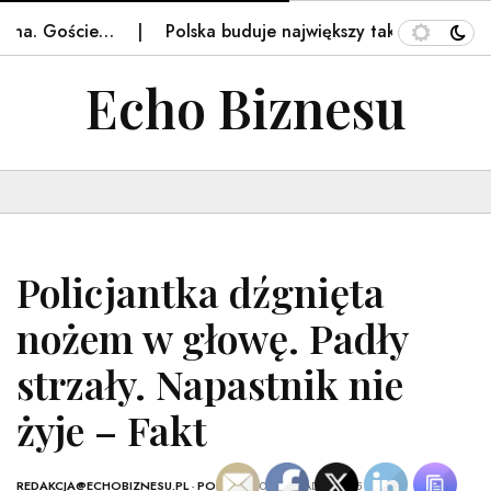
ana. Goście…
Polska buduje największy taki obiekt w regi
Echo Biznesu
Policjantka dźgnięta
nożem w głowę. Padły
strzały. Napastnik nie
żyje – Fakt
REDAKCJA@ECHOBIZNESU.PL
-
POLSKA
- 10 LISTOPADA, 2025