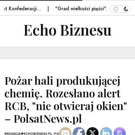
 Konfederacji…
"Grad wielkości pięści". Opłakane skut
Echo Biznesu
Pożar hali produkującej
chemię. Rozesłano alert
RCB, "nie otwieraj okien"
– PolsatNews.pl
REDAKCJA@ECHOBIZNESU.PL
-
POLSKA
- 1 MARCA, 2026