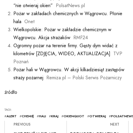
“nie otwieraj okien”
PolsatNews.pl
Pożar w zakładach chemicznych w Wągrowcu. Płonie
hala
Onet
Wielkopolskie: Pożar w zakładzie chemicznym w
Wągrowcu. Akcja strażaków
RMF24
Ogromny pożar na terenie firmy. Gęsty dym widać z
kilometrów [ZDJĘCIA, WIDEO, AKTUALIZACJA]
TVP
Poznań
Pożar hali w Wągrowcu. W akcji kilkadziesiąt zastępów
straży pożarnej
Remiza.pl – Polski Serwis Pożarniczy
źródło
TAGI:
#
ALERT
#
CHEMIĘ
#
HALI
#
KRAJ
#
OKIENQUOT
#
OTWIERAJ
#
POLSATNEWS
PREVIOUS
NEXT