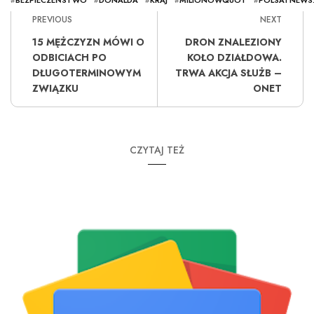
#
BEZPIECZEŃSTWO
#
DONALDA
#
KRAJ
#
MILIONÓWQUOT
#
POLSATNEWS.
PREVIOUS
NEXT
15 MĘŻCZYZN MÓWI O
DRON ZNALEZIONY
ODBICIACH PO
KOŁO DZIAŁDOWA.
DŁUGOTERMINOWYM
TRWA AKCJA SŁUŻB –
ZWIĄZKU
ONET
CZYTAJ TEŻ