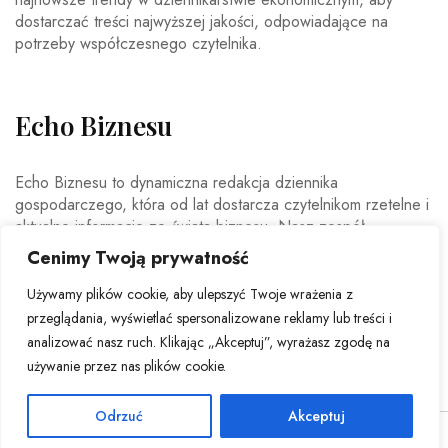
dostarczać treści najwyższej jakości, odpowiadające na
potrzeby współczesnego czytelnika.
Echo Biznesu
Echo Biznesu to dynamiczna redakcja dziennika
gospodarczego, która od lat dostarcza czytelnikom rzetelne i
aktualne informacje ze świata biznesu. Nasz zespół
doświadczonych dziennikarzy i ekspertów ekonomicznych
Cenimy Twoją prywatność
codziennie analizuje najważniejsze wydarzenia rynkowe,
trendy gospodarcze oraz decyzje mające wpływ na polską i
Używamy plików cookie, aby ulepszyć Twoje wrażenia z
światową ekonomię.
przeglądania, wyświetlać spersonalizowane reklamy lub treści i
analizować nasz ruch. Klikając „Akceptuj”, wyrażasz zgodę na
używanie przez nas plików cookie.
Odrzuć
Akceptuj
© Copyright 2026 - Echo Biznesu . All Rights Reserved