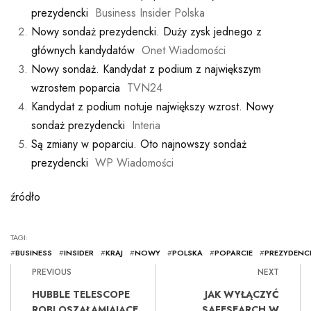
prezydencki
Business Insider Polska
Nowy sondaż prezydencki. Duży zysk jednego z
głównych kandydatów
Onet Wiadomości
Nowy sondaż. Kandydat z podium z największym
wzrostem poparcia
TVN24
Kandydat z podium notuje największy wzrost. Nowy
sondaż prezydencki
Interia
Są zmiany w poparciu. Oto najnowszy sondaż
prezydencki
WP Wiadomości
źródło
TAGI:
#
BUSINESS
#
INSIDER
#
KRAJ
#
NOWY
#
POLSKA
#
POPARCIE
#
PREZYDENC
PREVIOUS
NEXT
HUBBLE TELESCOPE
JAK WYŁĄCZYĆ
ROBI OSZAŁAMIAJĄCE
SAFESEARCH W