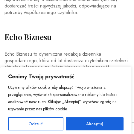
dostarczać treści najwyższej jakości, odpowiadające na
potrzeby współczesnego czytelnika.
Echo Biznesu
Echo Biznesu to dynamiczna redakcja dziennika
gospodarczego, która od lat dostarcza czytelnikom rzetelne i
aktualne informacje ze świata biznesu. Nasz zespół
doświadczonych dziennikarzy i ekspertów ekonomicznych
Cenimy Twoją prywatność
codziennie analizuje najważniejsze wydarzenia rynkowe,
trendy gospodarcze oraz decyzje mające wpływ na polską i
Używamy plików cookie, aby ulepszyć Twoje wrażenia z
światową ekonomię.
przeglądania, wyświetlać spersonalizowane reklamy lub treści i
analizować nasz ruch. Klikając „Akceptuj”, wyrażasz zgodę na
używanie przez nas plików cookie.
Odrzuć
Akceptuj
© Copyright 2026 - Echo Biznesu . All Rights Reserved