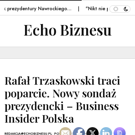
 prezydentury Nawrockiego…
"Nikt nie pyta, ile masz la
Echo Biznesu
Rafał Trzaskowski traci
poparcie. Nowy sondaż
prezydencki – Business
Insider Polska
REDAKCJA@ECHOBIZNESU.PL
-
POLSKA
- 25 KWIETNIA, 2025