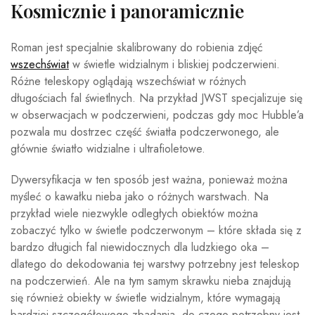
Kosmicznie i panoramicznie
Roman jest specjalnie skalibrowany do robienia zdjęć
wszechświat
w świetle widzialnym i bliskiej podczerwieni.
Różne teleskopy oglądają wszechświat w różnych
długościach fal świetlnych. Na przykład JWST specjalizuje się
w obserwacjach w podczerwieni, podczas gdy moc Hubble’a
pozwala mu dostrzec część światła podczerwonego, ale
głównie światło widzialne i ultrafioletowe.
Dywersyfikacja w ten sposób jest ważna, ponieważ można
myśleć o kawałku nieba jako o różnych warstwach. Na
przykład wiele niezwykle odległych obiektów można
zobaczyć tylko w świetle podczerwonym – które składa się z
bardzo długich fal niewidocznych dla ludzkiego oka –
dlatego do dekodowania tej warstwy potrzebny jest teleskop
na podczerwień. Ale na tym samym skrawku nieba znajdują
się również obiekty w świetle widzialnym, które wymagają
bardziej szczegółowego zbadania, do czego potrzebny jest