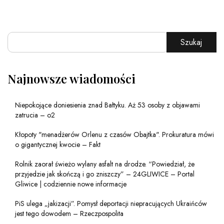
Szukaj
Najnowsze wiadomości
Niepokojące doniesienia znad Bałtyku. Aż 53 osoby z objawami
zatrucia – o2
Kłopoty "menadżerów Orlenu z czasów Obajtka". Prokuratura mówi
o gigantycznej kwocie – Fakt
Rolnik zaorał świeżo wylany asfalt na drodze. “Powiedział, że
przyjedzie jak skończą i go zniszczy” – 24GLIWICE – Portal
Gliwice | codziennie nowe informacje
PiS ulega „jakizacji”. Pomysł deportacji niepracujących Ukraińców
jest tego dowodem – Rzeczpospolita