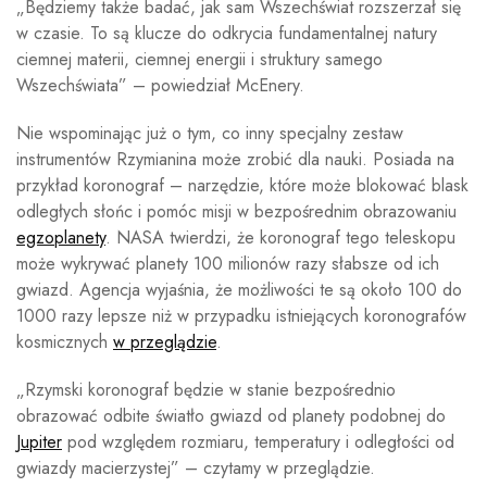
„Będziemy także badać, jak sam Wszechświat rozszerzał się
w czasie. To są klucze do odkrycia fundamentalnej natury
ciemnej materii, ciemnej energii i struktury samego
Wszechświata” – powiedział McEnery.
Nie wspominając już o tym, co inny specjalny zestaw
instrumentów Rzymianina może zrobić dla nauki. Posiada na
przykład koronograf – narzędzie, które może blokować blask
odległych słońc i pomóc misji w bezpośrednim obrazowaniu
egzoplanety
. NASA twierdzi, że koronograf tego teleskopu
może wykrywać planety 100 milionów razy słabsze od ich
gwiazd. Agencja wyjaśnia, że ​​możliwości te są około 100 do
1000 razy lepsze niż w przypadku istniejących koronografów
kosmicznych
w przeglądzie
.
„Rzymski koronograf będzie w stanie bezpośrednio
obrazować odbite światło gwiazd od planety podobnej do
Jupiter
pod względem rozmiaru, temperatury i odległości od
gwiazdy macierzystej” – czytamy w przeglądzie.