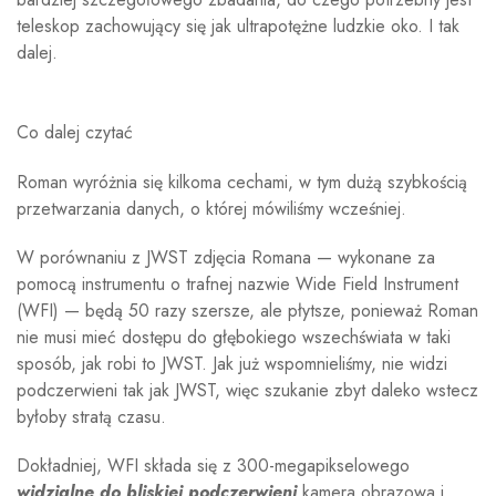
teleskop zachowujący się jak ultrapotężne ludzkie oko. I tak
dalej.
Co dalej czytać
Roman wyróżnia się kilkoma cechami, w tym dużą szybkością
przetwarzania danych, o której mówiliśmy wcześniej.
W porównaniu z JWST zdjęcia Romana — wykonane za
pomocą instrumentu o trafnej nazwie Wide Field Instrument
(WFI) — będą 50 razy szersze, ale płytsze, ponieważ Roman
nie musi mieć dostępu do głębokiego wszechświata w taki
sposób, jak robi to JWST. Jak już wspomnieliśmy, nie widzi
podczerwieni tak jak JWST, więc szukanie zbyt daleko wstecz
byłoby stratą czasu.
Dokładniej, WFI składa się z 300-megapikselowego
widzialne do bliskiej podczerwieni
kamera obrazowa i