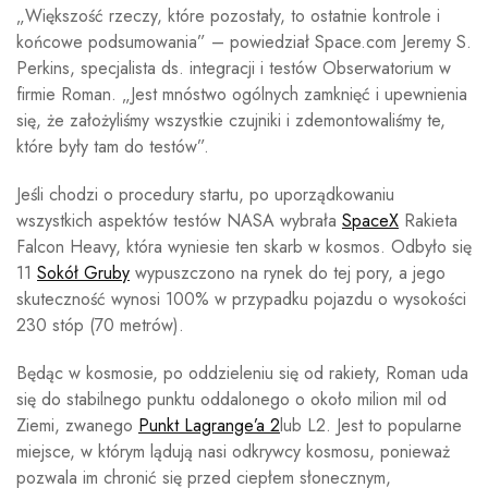
„Większość rzeczy, które pozostały, to ostatnie kontrole i
końcowe podsumowania” – powiedział Space.com Jeremy S.
Perkins, specjalista ds. integracji i testów Obserwatorium w
firmie Roman. „Jest mnóstwo ogólnych zamknięć i upewnienia
się, że założyliśmy wszystkie czujniki i zdemontowaliśmy te,
które były tam do testów”.
Jeśli chodzi o procedury startu, po uporządkowaniu
wszystkich aspektów testów NASA wybrała
SpaceX
Rakieta
Falcon Heavy, która wyniesie ten skarb w kosmos. Odbyło się
11
Sokół Gruby
wypuszczono na rynek do tej pory, a jego
skuteczność wynosi 100% w przypadku pojazdu o wysokości
230 stóp (70 metrów).
Będąc w kosmosie, po oddzieleniu się od rakiety, Roman uda
się do stabilnego punktu oddalonego o około milion mil od
Ziemi, zwanego
Punkt Lagrange’a 2
lub L2. Jest to popularne
miejsce, w którym lądują nasi odkrywcy kosmosu, ponieważ
pozwala im chronić się przed ciepłem słonecznym,