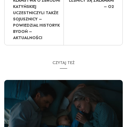
KŁAMSTWA O ZBRODNI
LEŚNICY SĄ ZAŁAMANI
KATYŃSKIEJ
– O2
UCZESTNICZYLI TAKŻE
SOJUSZNICY – ​​
POWIEDZIAŁ HISTORYK
BYDOŃ –
AKTUALNOŚCI
CZYTAJ TEŻ