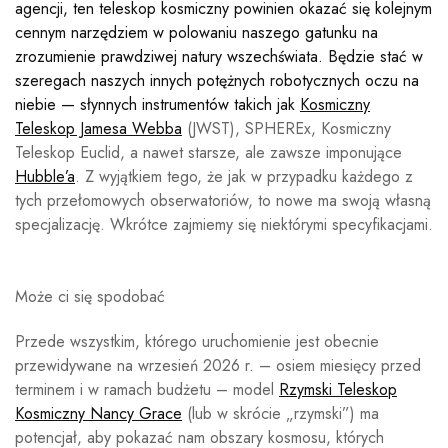
agencji, ten teleskop kosmiczny powinien okazać się kolejnym
cennym narzędziem w polowaniu naszego gatunku na
zrozumienie prawdziwej natury wszechświata. Będzie stać w
szeregach naszych innych potężnych robotycznych oczu na
niebie — słynnych instrumentów takich jak
Kosmiczny
Teleskop Jamesa Webba
(JWST), SPHEREx, Kosmiczny
Teleskop Euclid, a nawet starsze, ale zawsze imponujące
Hubble’a
. Z wyjątkiem tego, że jak w przypadku każdego z
tych przełomowych obserwatoriów, to nowe ma swoją własną
specjalizację. Wkrótce zajmiemy się niektórymi specyfikacjami.
Może ci się spodobać
Przede wszystkim, którego uruchomienie jest obecnie
przewidywane na wrzesień 2026 r. – osiem miesięcy przed
terminem i w ramach budżetu – model
Rzymski Teleskop
Kosmiczny Nancy Grace
(lub w skrócie „rzymski”) ma
potencjał, aby pokazać nam obszary kosmosu, których