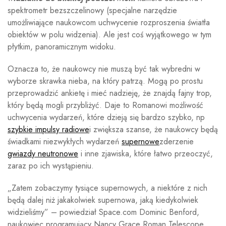
spektrometr bezszczelinowy (specjalne narzędzie
umożliwiające naukowcom uchwycenie rozproszenia światła
obiektów w polu widzenia). Ale jest coś wyjątkowego w tym
płytkim, panoramicznym widoku.
Oznacza to, że naukowcy nie muszą być tak wybredni w
wyborze skrawka nieba, na który patrzą. Mogą po prostu
przeprowadzić ankietę i mieć nadzieję, że znajdą fajny trop,
który będą mogli przybliżyć. Daje to Romanowi możliwość
uchwycenia wydarzeń, które dzieją się bardzo szybko, np
szybkie impulsy radiowe
i zwiększa szanse, że naukowcy będą
świadkami niezwykłych wydarzeń
supernowe
zderzenie
gwiazdy neutronowe
i inne zjawiska, które łatwo przeoczyć,
zaraz po ich wystąpieniu.
„Zatem zobaczymy tysiące supernowych, a niektóre z nich
będą dalej niż jakakolwiek supernowa, jaką kiedykolwiek
widzieliśmy” – powiedział Space.com Dominic Benford,
naukowiec programujący Nancy Grace Roman Telescope.