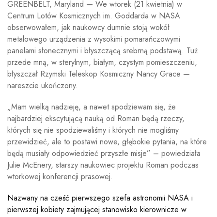
GREENBELT, Maryland — We wtorek (21 kwietnia) w
Centrum Lotów Kosmicznych im. Goddarda w NASA
obserwowałem, jak naukowcy dumnie stoją wokół
metalowego urządzenia z wysokimi pomarańczowymi
panelami słonecznymi i błyszczącą srebrną podstawą. Tuż
przede mną, w sterylnym, białym, czystym pomieszczeniu,
błyszczał Rzymski Teleskop Kosmiczny Nancy Grace —
nareszcie ukończony.
„Mam wielką nadzieję, a nawet spodziewam się, że
najbardziej ekscytującą nauką od Roman będą rzeczy,
których się nie spodziewaliśmy i których nie mogliśmy
przewidzieć, ale to postawi nowe, głębokie pytania, na które
będą musiały odpowiedzieć przyszłe misje” – powiedziała
Julie McEnery, starszy naukowiec projektu Roman podczas
wtorkowej konferencji prasowej.
Nazwany na cześć pierwszego szefa astronomii NASA i
pierwszej kobiety zajmującej stanowisko kierownicze w