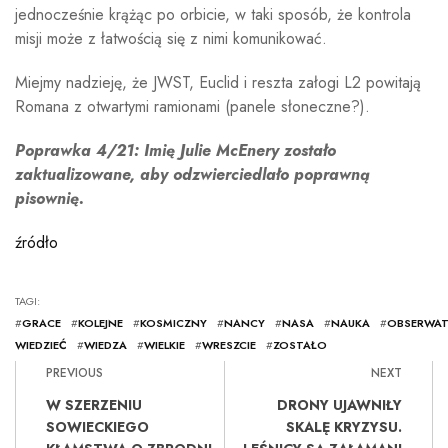
jednocześnie krążąc po orbicie, w taki sposób, że kontrola
misji może z łatwością się z nimi komunikować.
Miejmy nadzieję, że JWST, Euclid i reszta załogi L2 powitają
Romana z otwartymi ramionami (panele słoneczne?).
Poprawka 4/21: Imię Julie McEnery zostało
zaktualizowane, aby odzwierciedlało poprawną
pisownię.
źródło
TAGI:
#
GRACE
#
KOLEJNE
#
KOSMICZNY
#
NANCY
#
NASA
#
NAUKA
#
OBSERWAT
WIEDZIEĆ
#
WIEDZA
#
WIELKIE
#
WRESZCIE
#
ZOSTAŁO
PREVIOUS
NEXT
W SZERZENIU
DRONY UJAWNIŁY
SOWIECKIEGO
SKALĘ KRYZYSU.