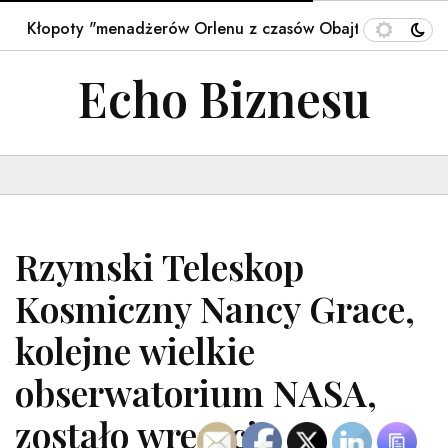
ty "menadżerów Orlenu z czasów Obajtka". Prokuratura mó
Echo Biznesu
Rzymski Teleskop
Kosmiczny Nancy Grace,
kolejne wielkie
obserwatorium NASA,
zostało wreszcie