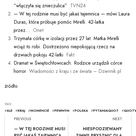
“włączyła się znieczulica”
TVN24
— W tej rodzinie musi być jakaś tajemnica — mówi Laura
Duras, która próbuje pomóc Mirelli. 42-latka
przez…
Onet
Trzymała córkę w izolacji przez 27 lat. Matka Mirelli
wciąż to robi. Dostrzeżono niepokojącą rzecz na
drzwiach pokoju 42-latki
Fakt
Dramat w Świętochłowicach. Rodzice urządzili córce
horror
Wiadomości z kraju i ze świata – Dziennik.pl
źródło
TAGI:
#
ALE
#
KRAJ
#
MOMENCIE
#
PEWNYM
#
POLSKA
#
PYTANIAQUOT
#
QUOTW
PREVIOUS
NEXT
— W TEJ RODZINIE MUSI
NIESPODZIEWANY
BYĆ JAKAŚ TAJEMNICA
ZIMNY PRYSZNIC DLA