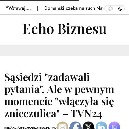
 "Wstawaj,…
Domański czeka na ruch Nawrockiego. "Ni
Echo Biznesu
Sąsiedzi "zadawali
pytania". Ale w pewnym
momencie "włączyła się
znieczulica" – TVN24
REDAKCJA@ECHOBIZNESU.PL
-
POLSKA
- 18 PAŹDZIERNIKA, 2025