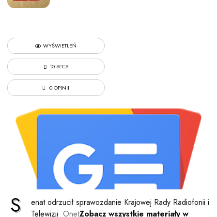
WYŚWIETLEŃ
10 SECS
0 OPINII
S
enat odrzucił sprawozdanie Krajowej Rady Radiofonii i
Telewizji
Onet
Zobacz wszystkie materiały w