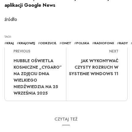
aplikacji Google News
źródło
TAGI:
#
KRAJ
#
KRAJOWEJ
#
ODRZUCIŁ
#
ONET
#
POLSKA
#
RADIOFONII
#
RADY
PREVIOUS
NEXT
HUBBLE OŚWIETLA
JAK WYKONYWAĆ
KOSMICZNE „CYGARO”
CZYSTY ROZRUCH W
NA ZDJĘCIU DNIA
SYSTEMIE WINDOWS 11
WIELKIEGO
NIEDŹWIEDZIA NA 25
WRZEŚNIA 2025
CZYTAJ TEŻ