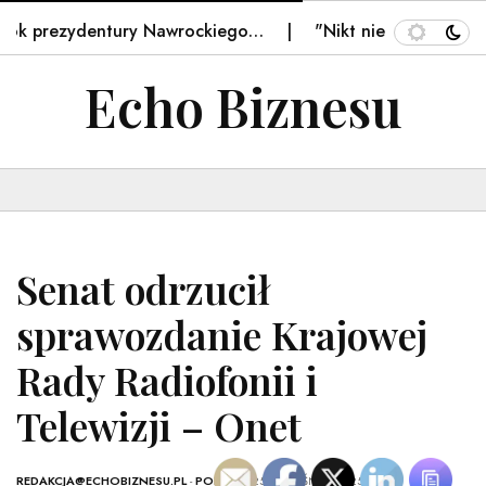
k prezydentury Nawrockiego…
"Nikt nie pyta, ile masz l
Echo Biznesu
Senat odrzucił
sprawozdanie Krajowej
Rady Radiofonii i
Telewizji – Onet
REDAKCJA@ECHOBIZNESU.PL
-
POLSKA
- 25 WRZEŚNIA, 2025