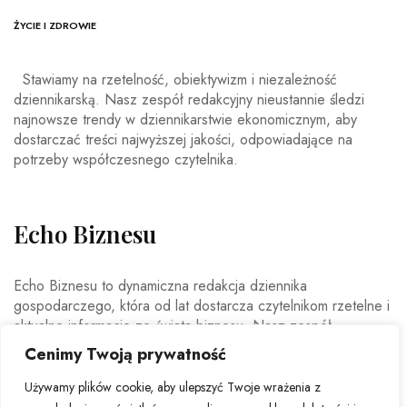
ŻYCIE I ZDROWIE
Stawiamy na rzetelność, obiektywizm i niezależność
dziennikarską. Nasz zespół redakcyjny nieustannie śledzi
najnowsze trendy w dziennikarstwie ekonomicznym, aby
dostarczać treści najwyższej jakości, odpowiadające na
potrzeby współczesnego czytelnika.
Echo Biznesu
Echo Biznesu to dynamiczna redakcja dziennika
gospodarczego, która od lat dostarcza czytelnikom rzetelne i
aktualne informacje ze świata biznesu. Nasz zespół
doświadczonych dziennikarzy i ekspertów ekonomicznych
Cenimy Twoją prywatność
codziennie analizuje najważniejsze wydarzenia rynkowe,
trendy gospodarcze oraz decyzje mające wpływ na polską i
Używamy plików cookie, aby ulepszyć Twoje wrażenia z
światową ekonomię.