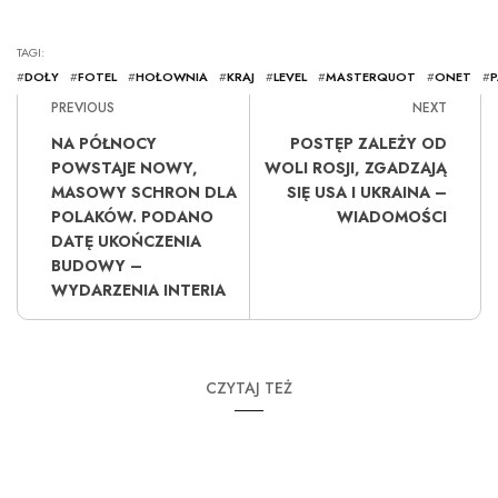
TAGI:
#
DOŁY
#
FOTEL
#
HOŁOWNIA
#
KRAJ
#
LEVEL
#
MASTERQUOT
#
ONET
#
P
PREVIOUS
NEXT
NA PÓŁNOCY
POSTĘP ZALEŻY OD
POWSTAJE NOWY,
WOLI ROSJI, ZGADZAJĄ
MASOWY SCHRON DLA
SIĘ USA I UKRAINA –
POLAKÓW. PODANO
WIADOMOŚCI
DATĘ UKOŃCZENIA
BUDOWY –
WYDARZENIA INTERIA
CZYTAJ TEŻ