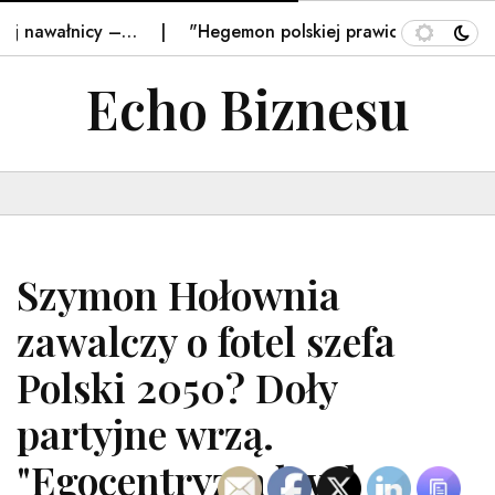
 nawałnicy –…
"Hegemon polskiej prawicy". W Nawrockim
Echo Biznesu
Szymon Hołownia
zawalczy o fotel szefa
Polski 2050? Doły
partyjne wrzą.
"Egocentryzm level