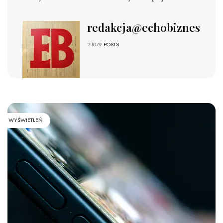
redakcja@echobiznesu.pl
21079
POSTS
WYŚWIETLEŃ